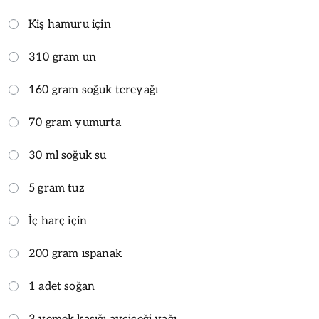
Kiş hamuru için
310 gram un
160 gram soğuk tereyağı
70 gram yumurta
30 ml soğuk su
5 gram tuz
İç harç için
200 gram ıspanak
1 adet soğan