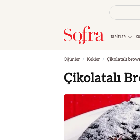
TARİFLER
K
Öğünler
Kekler
Çikolatalı brow
Çikolatalı B