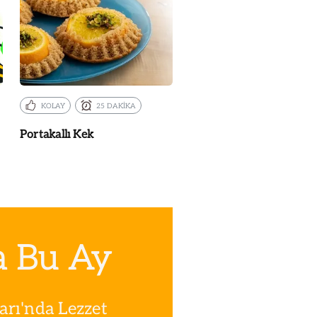
KOLAY
25 DAKİKA
Portakallı Kek
a Bu Ay
rı'nda Lezzet