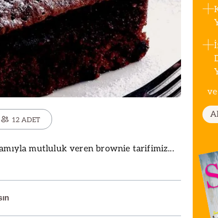
ve
A
12 ADET
amıyla mutluluk veren brownie tarifimiz...
sın