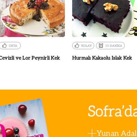
ORTA
KOLAY
15 DAKİKA
Cevizli ve Lor Peynirli Kek
Hurmalı Kakaolu Islak Kek
Sofra’d
Yunan Adala