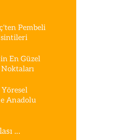
ç'ten Pembeli
intileri
in En Güzel
Noktaları
 Yöresel
le Anadolu
sı ...