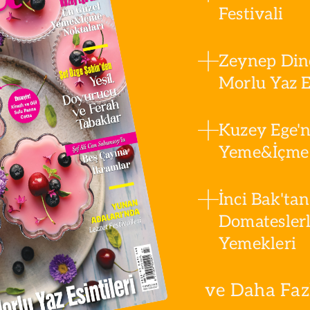
Festivali
Zeynep Din
Morlu Yaz Es
Kuzey Ege'n
Yeme&İçme 
İnci Bak'tan
Domatesler
Yemekleri
ve Daha Fazla