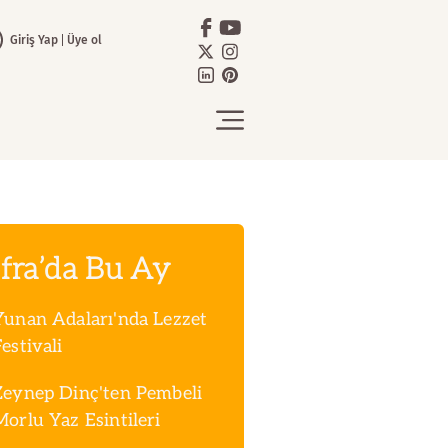
Giriş Yap
Üye ol
fra’da Bu Ay
Yunan Adaları'nda Lezzet
estivali
Zeynep Dinç'ten Pembeli
Morlu Yaz Esintileri