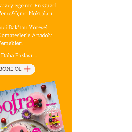
Kuzey Ege'nin En Güzel
Yeme&İçme Noktaları
İnci Bak'tan Yöresel
Domateslerle Anadolu
Yemekleri
 Daha Fazlası ...
BONE OL