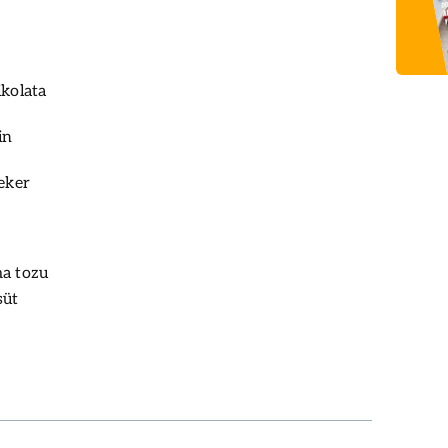
ikolata
in
şeker
ma tozu
süt