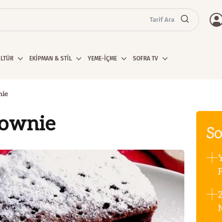
Tarif Ara
ÜLTÜR
EKİPMAN & STİL
YEME-İÇME
SOFRA TV
nie
rownie
So
F