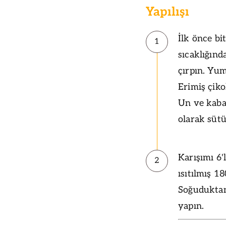
Yapılışı
İlk önce bi
1
sıcaklığınd
çırpın. Yum
Erimiş çiko
Un ve kabar
olarak sütü
Karışımı 6'
2
ısıtılmış 1
Soğuduktan
yapın.