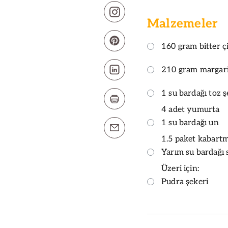
Malzemeler
160 gram bitter ç
210 gram margar
1 su bardağı toz 
4 adet yumurta
1 su bardağı un
1.5 paket kabart
Yarım su bardağı 
Üzeri için:
Pudra şekeri