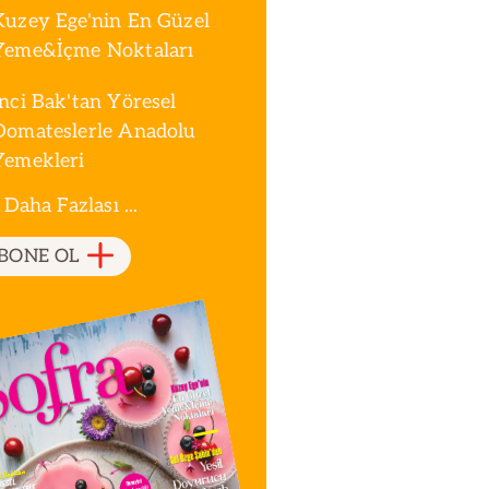
Kuzey Ege'nin En Güzel
Yeme&İçme Noktaları
İnci Bak'tan Yöresel
Domateslerle Anadolu
Yemekleri
 Daha Fazlası ...
BONE OL