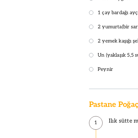
1 çay bardağı ayç
2 yumurta(bir sar
2 yemek kaşığı şe
Un (yaklaşık 5,5 s
Peynir
Pastane Poğaç
Ilık sütte 
1