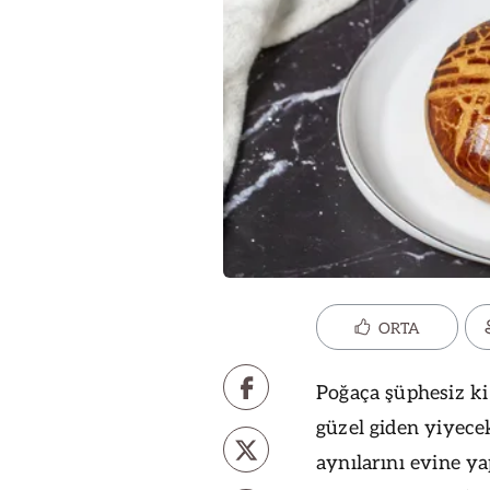
ORTA
Poğaça şüphesiz ki
güzel giden yiyecek
aynılarını evine y