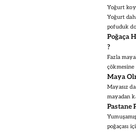
Yoğurt koyu
Yoğurt dah
pofuduk do
Poğaça H
?
Fazla maya
çökmesine 
Maya Ol
Mayasız da 
mayadan ka
Pastane P
Yumuşamış 
poğaçası iç