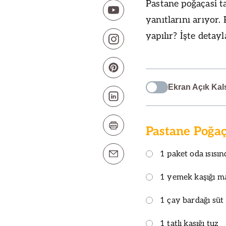
Pastane poğaçasi ta
yanıtlarını arıyor. 
yapılır? İşte detayla
Ekran Açık Kal
Pastane Poğaç
1 paket oda ısısın
1 yemek kaşığı m
1 çay bardağı süt
1 tatlı kaşığı tuz