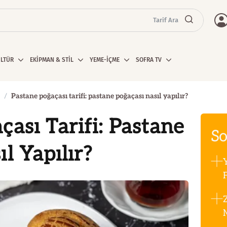
Tarif Ara
ÜLTÜR
EKİPMAN & STİL
YEME-İÇME
SOFRA TV
Pastane poğaçası tarifi: pastane poğaçası nasıl yapılır?
çası Tarifi: Pastane
So
l Yapılır?
F