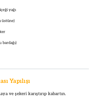
içeği yağı
ı üstüne)
ker
u bardağı)
ası Yapılışı
maya ve şekeri karıştırıp kabartın.