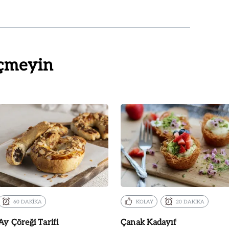
çmeyin
60 DAKİKA
KOLAY
20 DAKİKA
Ay Çöreği Tarifi
Çanak Kadayıf