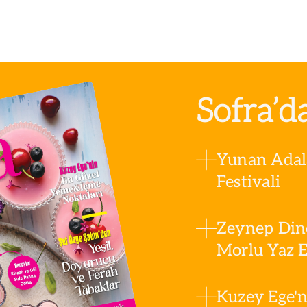
Sofra’d
Yunan Adala
Festivali
Zeynep Din
Morlu Yaz Es
Kuzey Ege'n