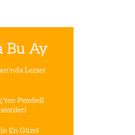
a Bu Ay
rı'nda Lezzet
ç'ten Pembeli
intileri
in En Güzel