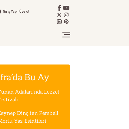
Giriş Yap
Üye ol
fra’da Bu Ay
Yunan Adaları'nda Lezzet
estivali
Zeynep Dinç'ten Pembeli
Morlu Yaz Esintileri