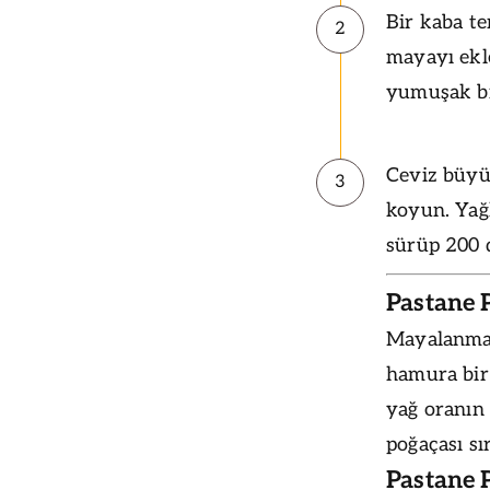
Bir kaba te
2
mayayı ekl
yumuşak bi
Ceviz büyü
3
koyun. Yağ
sürüp 200 d
Pastane P
Mayalanma 
hamura bir
yağ oranın 
poğaçası sı
Pastane 