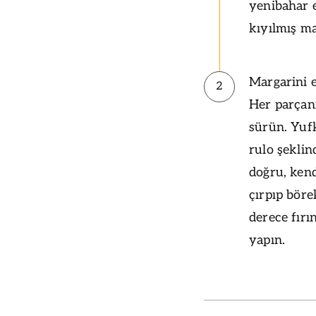
yenibahar 
kıyılmış ma
Margarini e
2
Her parçanı
sürün. Yuf
rulo şeklin
doğru, kend
çırpıp böre
derece fırı
yapın.