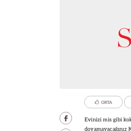
ORTA
Evinizi mis gibi ko
doyamayacağınız Kı