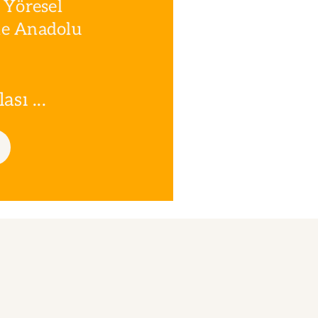
 Yöresel
le Anadolu
sı ...