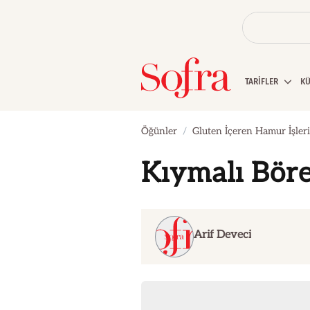
TARİFLER
K
Öğünler
Gluten İçeren Hamur İşleri
Kıymalı Bör
Arif Deveci