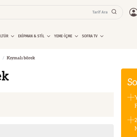
Tarif Ara
ÜLTÜR
EKİPMAN & STİL
YEME-İÇME
SOFRA TV
Kıymalı börek
ek
So
F