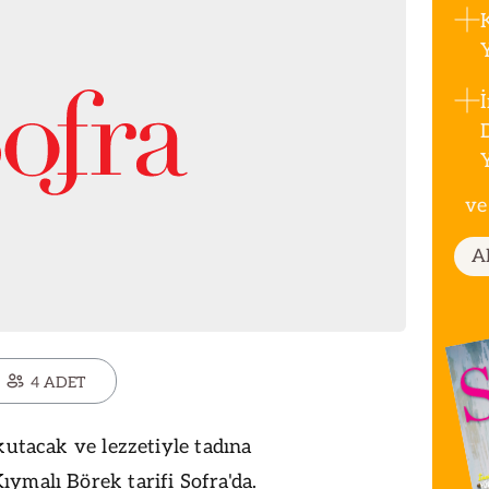
ve
A
4 ADET
kutacak ve lezzetiyle tadına
ymalı Börek tarifi Sofra'da.