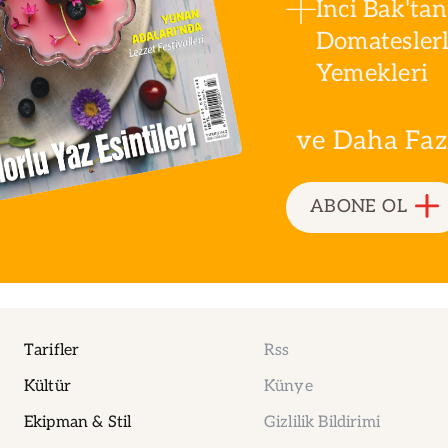
İnci Bak'tan
Domatesler
Yemekleri
ve Daha Fazla
ABONE OL
Tarifler
Rss
Kültür
Künye
Ekipman & Stil
Gizlilik Bildirimi