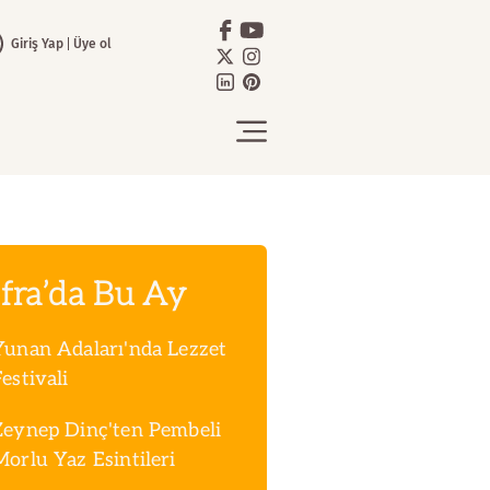
Giriş Yap
Üye ol
fra’da Bu Ay
Yunan Adaları'nda Lezzet
estivali
Zeynep Dinç'ten Pembeli
Morlu Yaz Esintileri