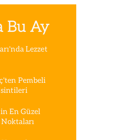
a Bu Ay
rı'nda Lezzet
ç'ten Pembeli
intileri
in En Güzel
Noktaları