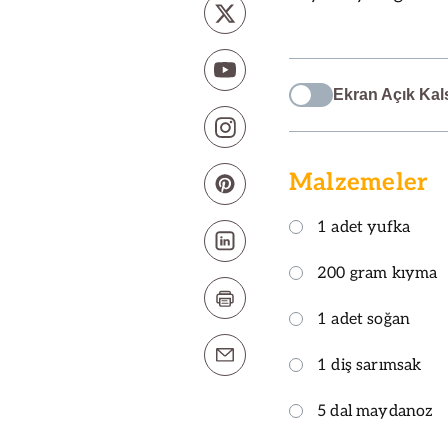
Ekran Açık Kal
Malzemeler
1 adet yufka
200 gram kıyma
1 adet soğan
1 diş sarımsak
5 dal maydanoz