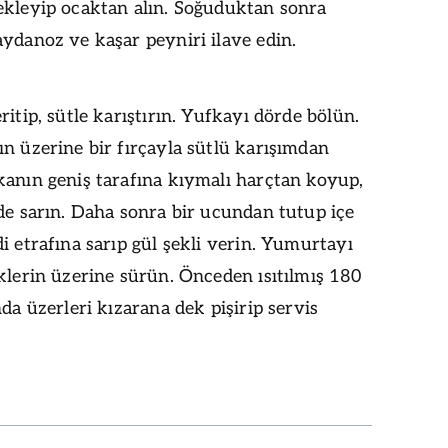
ekleyip ocaktan alın. Soğuduktan sonra
ydanoz ve kaşar peyniri ilave edin.
ritip, sütle karıştırın. Yufkayı dörde bölün.
n üzerine bir fırçayla sütlü karışımdan
kanın geniş tarafına kıymalı harçtan koyup,
de sarın. Daha sonra bir ucundan tutup içe
i etrafına sarıp gül şekli verin. Yumurtayı
klerin üzerine sürün. Önceden ısıtılmış 180
nda üzerleri kızarana dek pişirip servis