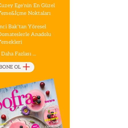
Kuzey Ege'nin En Güzel
Yeme&İçme Noktaları
İnci Bak'tan Yöresel
Domateslerle Anadolu
Yemekleri
 Daha Fazlası ...
BONE OL