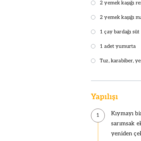
2 yemek kaşığı re
2 yemek kaşığı m
1 çay bardağı süt
1 adet yumurta
Tuz, karabiber, y
Yapılışı
Kıymayı bir
1
sarımsak ek
yeniden çe