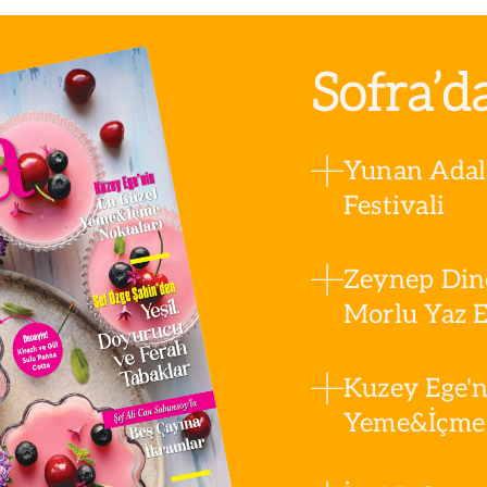
Sofra’d
Yunan Adala
Festivali
Zeynep Din
Morlu Yaz Es
Kuzey Ege'n
Yeme&İçme 