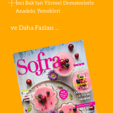
İnci Bak'tan Yöresel Domateslerle
Anadolu Yemekleri
ve Daha Fazlası ...