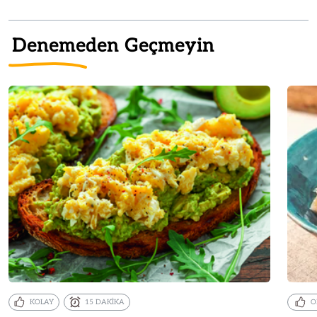
Denemeden Geçmeyin
KOLAY
15 DAKİKA
O