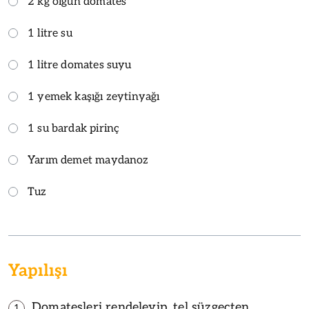
2 kg olgun domates
1 litre su
1 litre domates suyu
1 yemek kaşığı zeytinyağı
1 su bardak pirinç
Yarım demet maydanoz
Tuz
Yapılışı
Domatesleri rendeleyip, tel süzgeçten
1