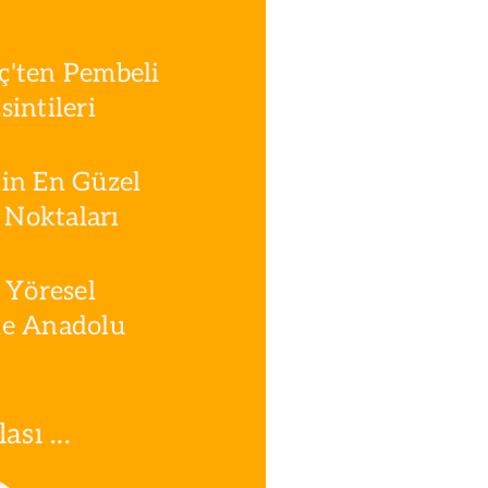
ç'ten Pembeli
intileri
in En Güzel
Noktaları
 Yöresel
le Anadolu
sı ...