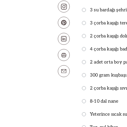
3 su bardağı şehr
3 çorba kaşığı te
2 çorba kaşığı dol
4 çorba kaşığı b
2 adet orta boy p
300 gram kuşbaşı
2 çorba kaşığı sıv
8-10 dal nane
Yeterince sıcak s