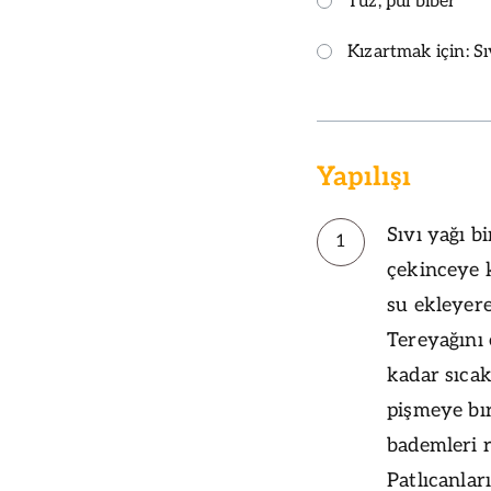
Tuz, pul biber
Kızartmak için: Sı
Yapılışı
Sıvı yağı bi
1
çekinceye 
su ekleyer
Tereyağını 
kadar sıcak
pişmeye bır
bademleri 
Patlıcanlar