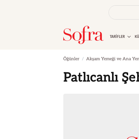
TARİFLER
K
Öğünler
Akşam Yemeği ve Ana Ye
Patlıcanlı Şe