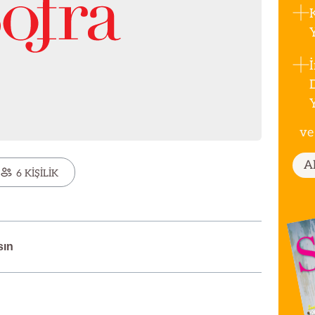
ve
A
6 KİŞİLİK
sın