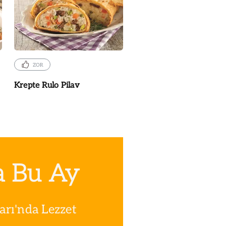
ZOR
Krepte Rulo Pilav
a Bu Ay
rı'nda Lezzet