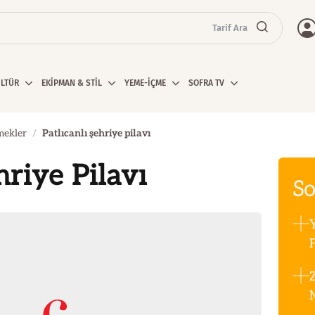
Tarif Ara
ÜLTÜR
EKİPMAN & STİL
YEME-İÇME
SOFRA TV
mekler
Patlıcanlı şehriye pilavı
hriye Pilavı
So
F