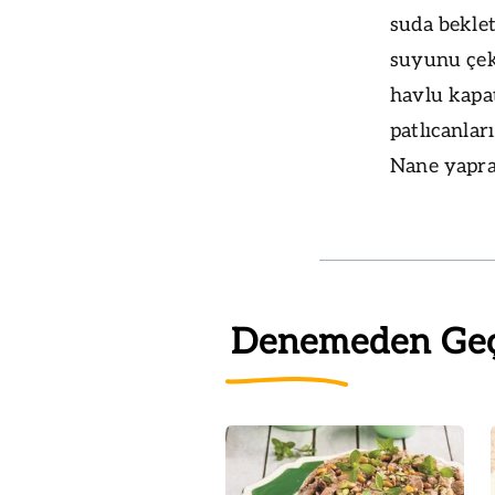
suda beklet
suyunu çeki
havlu kapat
patlıcanları
Nane yaprak
Denemeden Ge