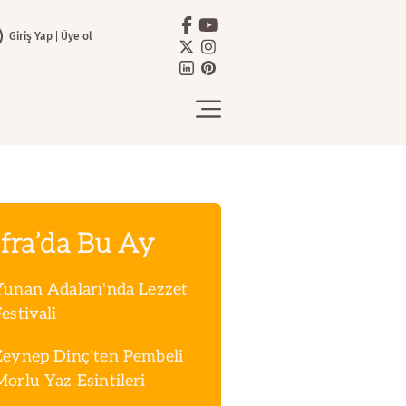
Giriş Yap
Üye ol
fra’da Bu Ay
Yunan Adaları'nda Lezzet
estivali
Zeynep Dinç'ten Pembeli
Morlu Yaz Esintileri