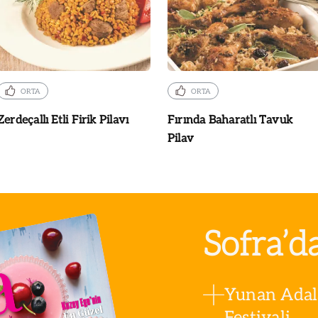
ORTA
ORTA
Zerdeçallı Etli Firik Pilavı
Fırında Baharatlı Tavuk
Pilav
Sofra’d
Yunan Adala
Festivali