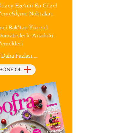
Kuzey Ege'nin En Güzel
Yeme&İçme Noktaları
İnci Bak'tan Yöresel
Domateslerle Anadolu
Yemekleri
 Daha Fazlası ...
BONE OL