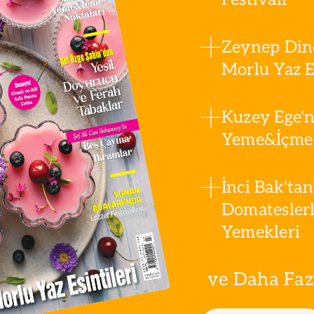
Zeynep Din
Morlu Yaz Es
Kuzey Ege'n
Yeme&İçme 
İnci Bak'tan
Domatesler
Yemekleri
ve Daha Fazla