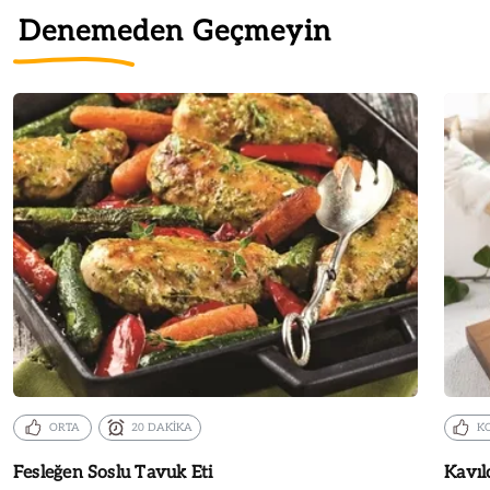
Denemeden Geçmeyin
ORTA
20 DAKİKA
K
Fesleğen Soslu Tavuk Eti
Kavıl