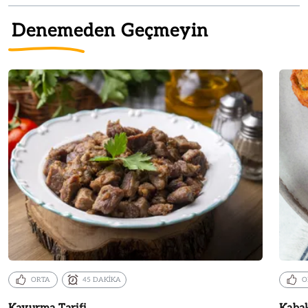
Denemeden Geçmeyin
ORTA
45 DAKİKA
O