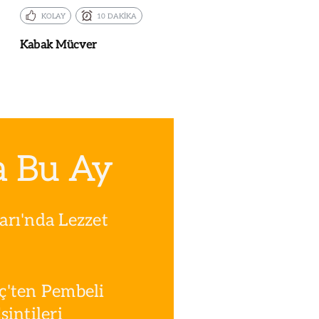
KOLAY
10 DAKİKA
Kabak Mücver
a Bu Ay
rı'nda Lezzet
ç'ten Pembeli
intileri