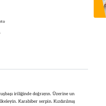
eto
n
şbaşı iriliğinde doğrayın. Üzerine un
ilkeleyin. Karabiber serpin. Kızdırılmış