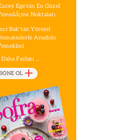
Kuzey Ege'nin En Güzel
Yeme&İçme Noktaları
İnci Bak'tan Yöresel
Domateslerle Anadolu
Yemekleri
 Daha Fazlası ...
BONE OL