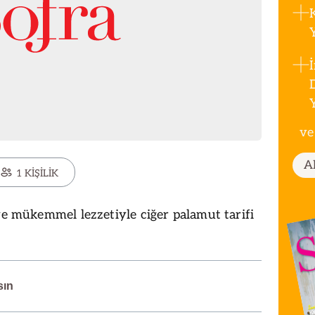
ve
A
1 KİŞİLİK
 ve mükemmel lezzetiyle ciğer palamut tarifi
sın