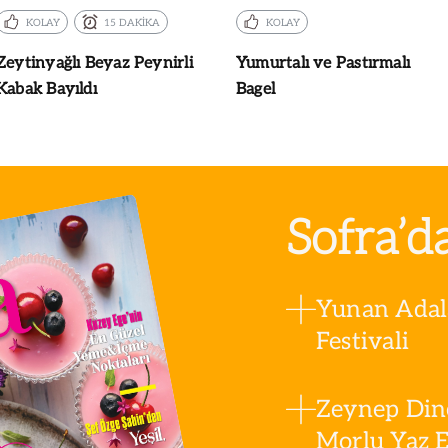
KOLAY
15 DAKİKA
KOLAY
Zeytinyağlı Beyaz Peynirli
Yumurtalı ve Pastırmalı
Kabak Bayıldı
Bagel
Sofra’d
Yunan Adala
Festivali
Zeynep Din
Morlu Yaz Es