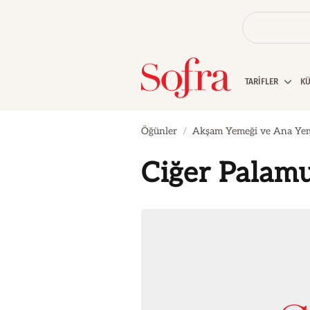
TARİFLER
K
Öğünler
Akşam Yemeği ve Ana Ye
Ciğer Palam