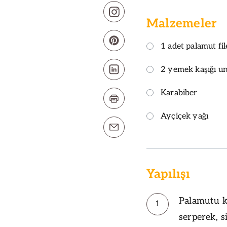
Malzemeler
1 adet palamut fil
2 yemek kaşığı u
Karabiber
Ayçiçek yağı
Yapılışı
Palamutu ku
1
serperek, s