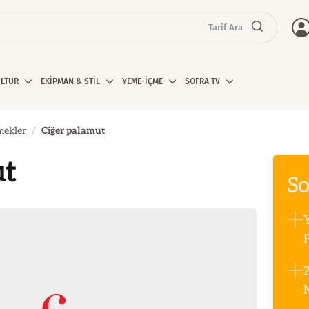
Tarif Ara
ÜLTÜR
EKİPMAN & STİL
YEME-İÇME
SOFRA TV
mekler
Ciğer palamut
ut
So
F