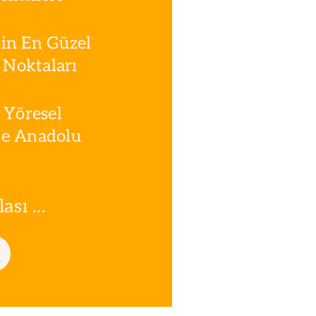
in En Güzel
Noktaları
 Yöresel
le Anadolu
sı ...