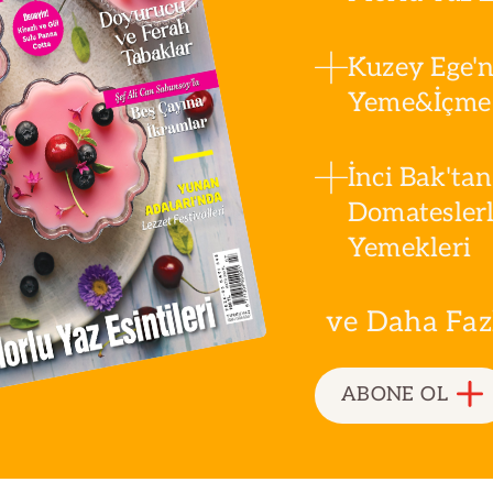
Kuzey Ege'n
Yeme&İçme 
İnci Bak'tan
Domatesler
Yemekleri
ve Daha Fazla
ABONE OL