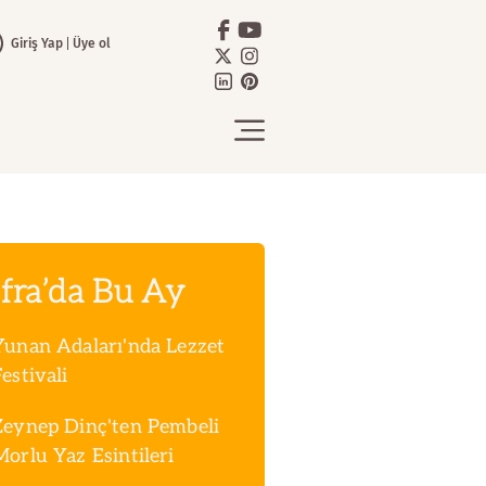
Giriş Yap
Üye ol
fra’da Bu Ay
Yunan Adaları'nda Lezzet
estivali
Zeynep Dinç'ten Pembeli
Morlu Yaz Esintileri