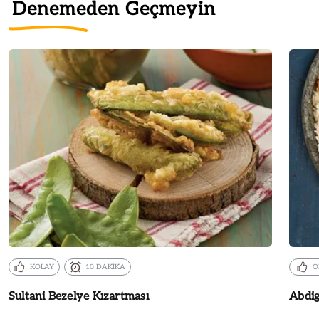
Denemeden Geçmeyin
KOLAY
10 DAKİKA
O
Sultani Bezelye Kızartması
Abdig