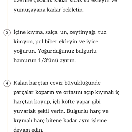
üzerine çıkacak kadar sıcak su ekleyin ve
yumuşayana kadar bekletin.
İçine kıyma, salça, un, zeytinyağı, tuz,
3
kimyon, pul biber ekleyin ve iyice
yoğurun. Yoğurduğunuz bulgurlu
hamurun 1/3'ünü ayırın.
Kalan harçtan ceviz büyüklüğünde
4
parçalar koparın ve ortasını açıp kıymalı iç
harçtan koyup, içli köfte yapar gibi
yuvarlak şekil verin. Bulgurlu harç ve
kıymalı harç bitene kadar aynı işleme
devam edin.