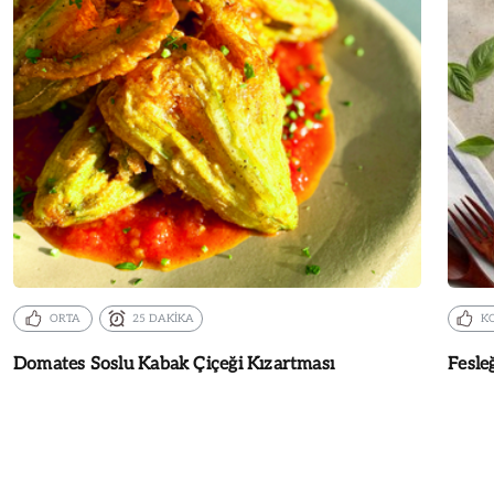
ORTA
25 DAKİKA
K
Domates Soslu Kabak Çiçeği Kızartması
Fesle