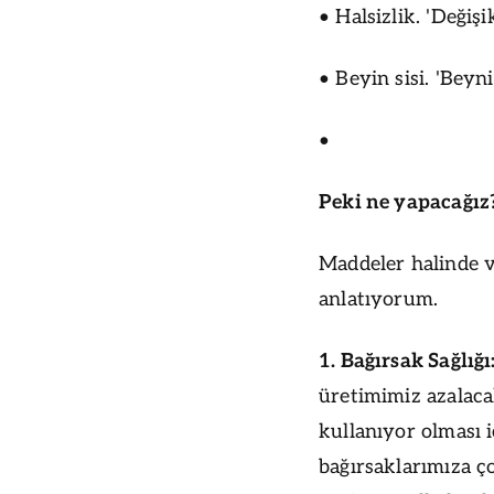
• Halsizlik. 'Deği
• Beyin sisi. 'Beyn
•
Peki ne yapacağı
z
Maddeler halinde v
anlatıyorum.
1. Bağırsak Sağlığı
üretimimiz azalac
kullanıyor olması i
bağırsaklarımıza ço