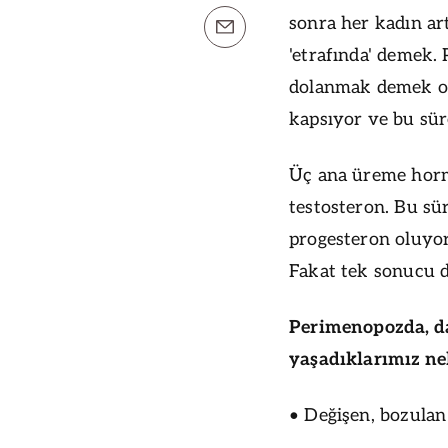
sonra her kadın ar
'etrafında' demek
dolanmak demek olu
kapsıyor ve bu sür
Üç ana üreme horm
testosteron. Bu sü
progesteron oluyor.
Fakat tek sonucu 
Perimenopozda, d
yaşadıklarımız ne
• Değişen, bozulan