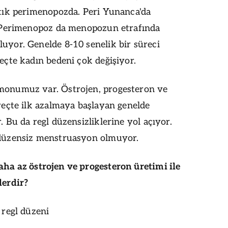
tık perimenopozda. Peri Yunanca'da
. Perimenopoz da menopozun etrafında
yor. Genelde 8-10 senelik bir süreci
eçte kadın bedeni çok değişiyor.
onumuz var. Östrojen, progesteron ve
reçte ilk azalmaya başlayan genelde
 Bu da regl düzensizliklerine yol açıyor.
düzensiz menstruasyon olmuyor.
aha az
ö
strojen ve progesteron üretimi ile
lerdir?
 regl düzeni