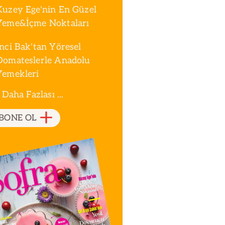
Kuzey Ege'nin En Güzel
Yeme&İçme Noktaları
İnci Bak'tan Yöresel
Domateslerle Anadolu
Yemekleri
 Daha Fazlası ...
BONE OL