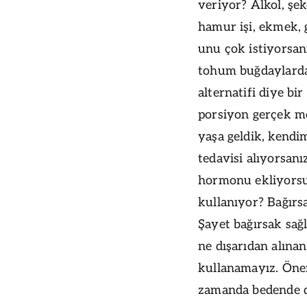
veriyor? Alkol, şeke
hamur işi, ekmek, 
unu çok istiyorsanız
tohum buğdaylardan
alternatifi diye bi
porsiyon gerçek m
yaşa geldik, kend
tedavisi alıyorsan
hormonu ekliyors
kullanıyor? Bağırsa
Şayet bağırsak sağlı
ne dışarıdan alına
kullanamayız. Önem
zamanda bedende d