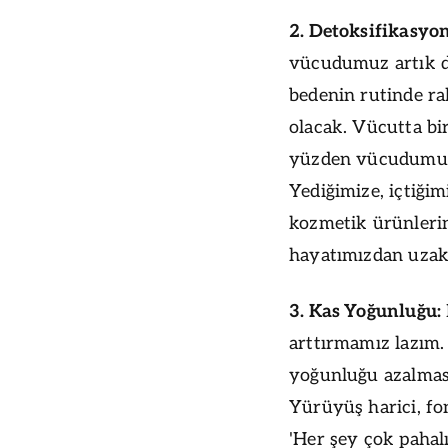
2. Detoksifikasyon
vücudumuz artık d
bedenin rutinde ra
olacak. Vücutta bir
yüzden vücudumuza 
Yediğimize, içtiği
kozmetik ürünlerini
hayatımızdan uzakt
3. Kas Yoğunluğu:
arttırmamız lazım
yoğunluğu azalması
Yürüyüş harici, f
'Her şey çok pahal