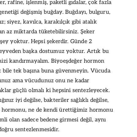
r, rafine, işlenmiş, paketli gıdalar, çok fazla
genetiği değişmiş buğday. Buğdayı, bulguru,
; siyez, kavılca, karakılçık gibi atalık
 az miktarda tüketebilirsiniz. Şeker
r şey yoktur. Hepsi şekerdir. Günde 2
eyveden başka dostumuz yoktur. Artık bu
imizi kandırmayalım. Biyoeşdeğer hormon
ız bile tek başına buna güvenmeyin. Vücuda
unuz ama vücudunuz onu ne kadar
klar güçlü olmalı ki hepsini sentezleyecek.
ğınız iyi değilse, bakteriler sağlıklı değilse,
n hormonu, ne de kendi ürettiğimiz hormonu
li olan sadece bedene girmesi değil, aynı
oğru sentezlenmesidir.