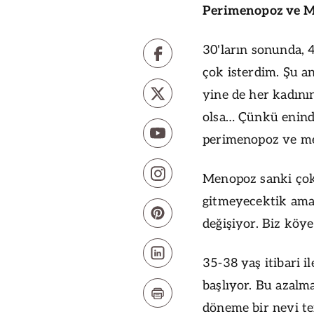
Perimenopoz ve M
30'ların sonunda, 4
çok isterdim. Şu a
yine de her kadının
olsa… Çünkü enind
perimenopoz ve m
Menopoz sanki çok 
gitmeyecektik ama 
değişiyor. Biz köy
35-38 yaş itibari 
başlıyor. Bu azalm
döneme bir nevi te