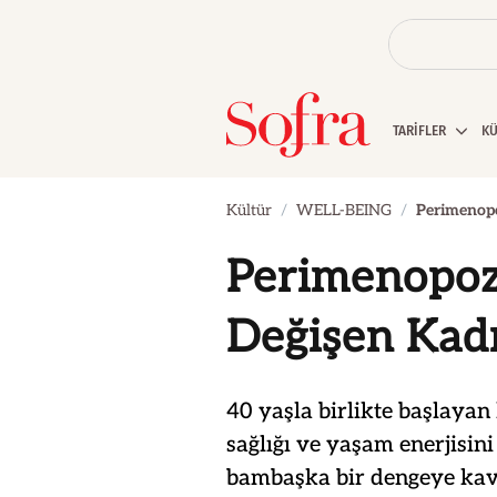
TARİFLER
K
Kültür
WELL-BEING
Perimenopo
Perimenopo
Değişen Kad
40 yaşla birlikte başlayan 
sağlığı ve yaşam enerjisini
bambaşka bir dengeye kav