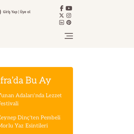
Giriş Yap
Üye ol
fra’da Bu Ay
Yunan Adaları'nda Lezzet
estivali
Zeynep Dinç'ten Pembeli
Morlu Yaz Esintileri