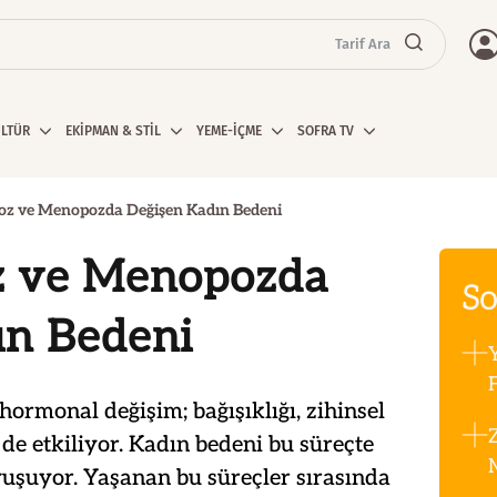
Tarif Ara
ÜLTÜR
EKİPMAN & STİL
YEME-İÇME
SOFRA TV
z ve Menopozda Değişen Kadın Bedeni
z ve Menopozda
So
ın Bedeni
F
hormonal değişim; bağışıklığı, zihinsel
 de etkiliyor. Kadın bedeni bu süreçte
uşuyor. Yaşanan bu süreçler sırasında