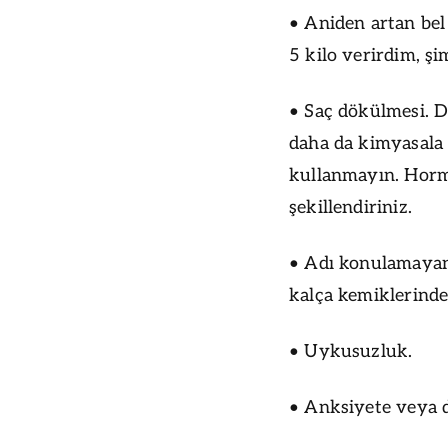
• Aniden artan bel 
5 kilo verirdim, şi
• Saç dökülmesi. D
daha da kimyasala
kullanmayın. Hormo
şekillendiriniz.
• Adı konulamayan
kalça kemiklerinde 
• Uykusuzluk.
• Anksiyete veya d