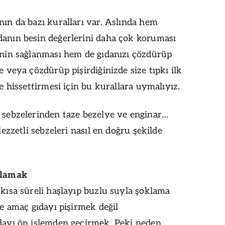
ın da bazı kuralları var. Aslında hem
anın besin değerlerini daha çok koruması
nin sağlanması hem de gıdanızı çözdürüp
 veya çözdürüp pişirdiğinizde size tıpkı ilk
e hissettirmesi için bu kurallara uymalıyız.
sebzelerinden taze bezelye ve enginar…
lezzetli sebzeleri nasıl en doğru şekilde
klamak
kısa süreli haşlayıp buzlu suyla şoklama
te amaç gıdayı pişirmek değil
dayı ön işlemden geçirmek. Peki neden