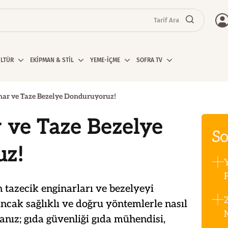
Tarif Ara
ÜLTÜR
EKİPMAN & STİL
YEME-İÇME
SOFRA TV
nar ve Taze Bezelye Donduruyoruz!
 ve Taze Bezelye
So
uz!
F
tazecik enginarları ve bezelyeyi
cak sağlıklı ve doğru yöntemlerle nasıl
nız; gıda güvenliği gıda mühendisi,