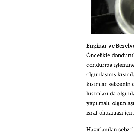
Enginar ve Bezely
Öncelikle dondurul
dondurma işlemine
olgunlaşmış kısım
kısımlar sebzenin 
kısımları da olgun
yapılmalı, olgunlaş
israf olmaması için
Hazırlanılan sebze