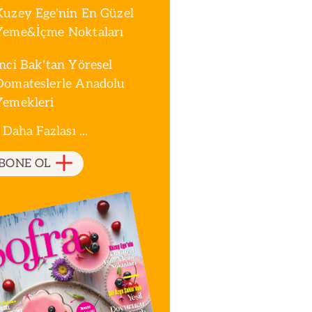
Kuzey Ege'nin En Güzel
Yeme&İçme Noktaları
İnci Bak'tan Yöresel
Domateslerle Anadolu
Yemekleri
 Daha Fazlası ...
BONE OL