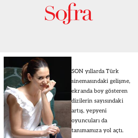
SON yıllarda Türk
sinemasındaki gelişme,
ekranda boy gösteren
dizilerin sayısındaki
artış, yepyeni
oyuncuları da
tanımamıza yol açtı.