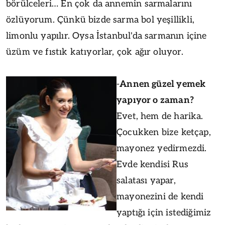
börülceleri… En çok da annemin sarmalarını
özlüyorum. Çünkü bizde sarma bol yeşillikli,
limonlu yapılır. Oysa İstanbul'da sarmanın içine
üzüm ve fıstık katıyorlar, çok ağır oluyor.
-
Annen güzel yemek
yapıyor o zaman?
Evet, hem de harika.
Çocukken bize ketçap,
mayonez yedirmezdi.
Evde kendisi Rus
salatası yapar,
mayonezini de kendi
yaptığı için istediğimiz