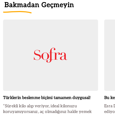
Bakmadan Geçmeyin
Türklerin beslenme biçimi tamamen duygusal!
Bu ke
“Sürekli kilo alıp veriyor, ideal kilonuzu
Esra 
koruyamıyorsanız, aç olmadığınız halde yemek
ediyor