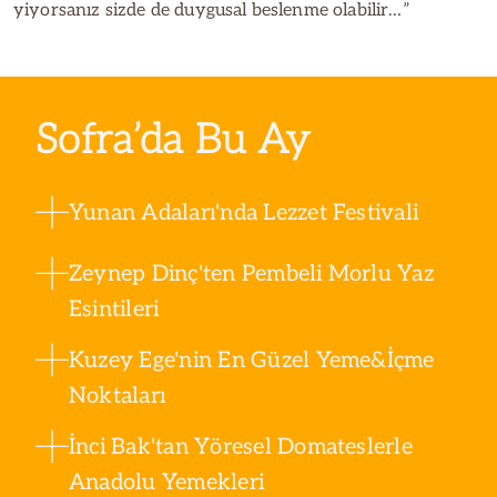
yiyorsanız sizde de duygusal beslenme olabilir…”
Sofra’da Bu Ay
Yunan Adaları'nda Lezzet Festivali
Zeynep Dinç'ten Pembeli Morlu Yaz
Esintileri
Kuzey Ege'nin En Güzel Yeme&İçme
Noktaları
İnci Bak'tan Yöresel Domateslerle
Anadolu Yemekleri