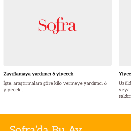
Zayıflamaya yardımcı 6 yiyecek
Yiyec
İşte, araştırmalara göre kilo vermeye yardımcı 6
Üzüld
yiyecek...
veya 
saldı
Sofra’da Bu Ay