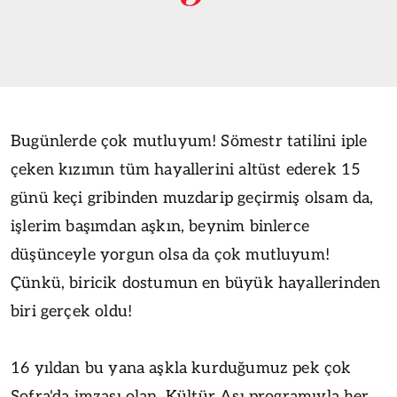
Bugünlerde çok mutluyum! Sömestr tatilini iple
çeken kızımın tüm hayallerini altüst ederek 15
günü keçi gribinden muzdarip geçirmiş olsam da,
işlerim başımdan aşkın, beynim binlerce
düşünceyle yorgun olsa da çok mutluyum!
Çünkü, biricik dostumun en büyük hayallerinden
biri gerçek oldu!
16 yıldan bu yana aşkla kurduğumuz pek çok
Sofra'da imzası olan, Kültür Aşı programıyla her