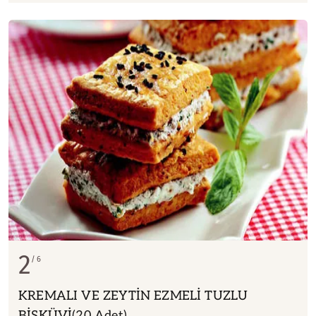
2
6
KREMALI VE ZEYTİN EZMELİ TUZLU
BİSKÜVİ(20 Adet)