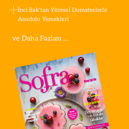
İnci Bak'tan Yöresel Domateslerle
Anadolu Yemekleri
ve Daha Fazlası ...