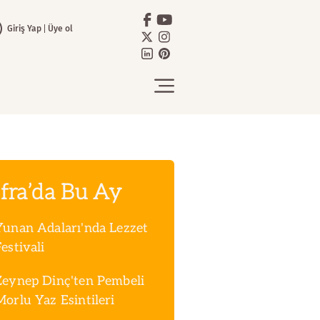
Giriş Yap
Üye ol
fra’da Bu Ay
Yunan Adaları'nda Lezzet
estivali
Zeynep Dinç'ten Pembeli
Morlu Yaz Esintileri