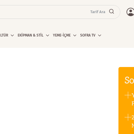
Tarif Ara
ÜLTÜR
EKİPMAN & STİL
YEME-İÇME
SOFRA TV
So
F