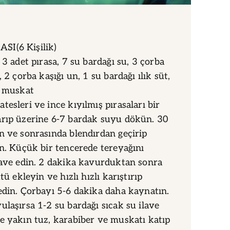
I(6 Kişilik)
 3 adet pırasa, 7 su bardağı su, 3 çorba
, 2 çorba kaşığı un, 1 su bardağı ılık süt,
, muskat
esleri ve ince kıyılmış pırasaları bir
arıp üzerine 6-7 bardak suyu dökün. 30
n ve sonrasında blendırdan geçirip
in. Küçük bir tencerede tereyağını
lave edin. 2 dakika kavurduktan sonra
ütü ekleyin ve hızlı hızlı karıştırıp
edin. Çorbayı 5-6 dakika daha kaynatın.
ulaşırsa 1-2 su bardağı sıcak su ilave
e yakın tuz, karabiber ve muskatı katıp