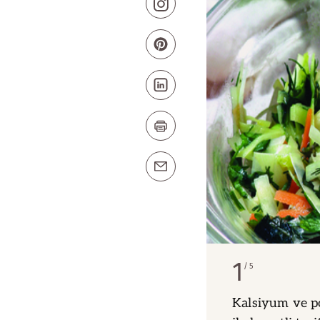
1
5
Kalsiyum ve p