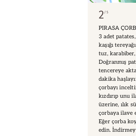
2
5
PIRASA ÇORBAS
3 adet patates,
kaşığı tereyağı
tuz, karabiber
Doğranmış patat
tencereye akt
dakika haşlayı
çorbayı incelt
kızdırıp unu i
üzerine, ılık s
çorbaya ilave 
Eğer çorba koy
edin. İndirmey