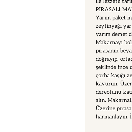
ile lezzetli tarif
PIRASALI MAK
Yarım paket ma
zeytinyağı ya
yarım demet de
Makarnayı bol
pırasanın bey
doğrayıp, orta
şeklinde ince 
çorba kaşığı ze
kavurun. Üzer
dereotunu katı
alın. Makarnal
Üzerine pırasa
harmanlayın. İs