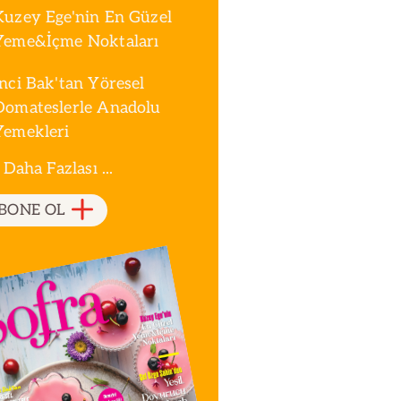
Kuzey Ege'nin En Güzel
Yeme&İçme Noktaları
İnci Bak'tan Yöresel
Domateslerle Anadolu
Yemekleri
 Daha Fazlası ...
BONE OL