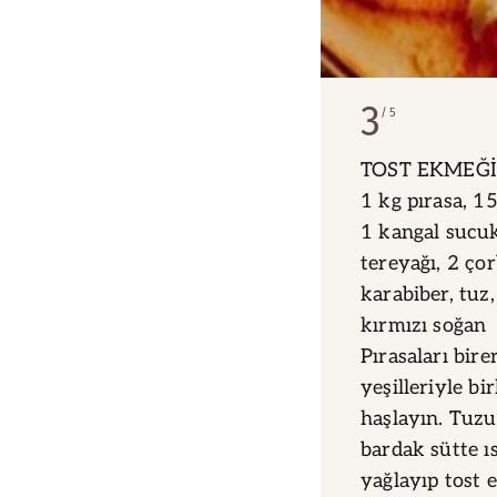
3
5
TOST EKMEĞİN
1 kg pırasa, 15
1 kangal sucuk
tereyağı, 2 çor
karabiber, tuz,
kırmızı soğan
Pırasaları bir
yeşilleriyle bi
haşlayın. Tuzu
bardak sütte ıs
yağlayıp tost 