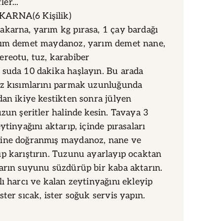
ler...
ARNA(6 Kişilik)
karna, yarım kg pırasa, 1 çay bardağı
rım demet maydanoz, yarım demet nane,
reotu, tuz, karabiber
 suda 10 dakika haşlayın. Bu arada
az kısımlarını parmak uzunluğunda
dan ikiye kestikten sonra jülyen
uzun şeritler halinde kesin. Tavaya 3
ytinyağını aktarıp, içinde pırasaları
ine doğranmış maydanoz, nane ve
p karıştırın. Tuzunu ayarlayıp ocaktan
arın suyunu süzdürüp bir kaba aktarın.
lı harcı ve kalan zeytinyağını ekleyip
ter sıcak, ister soğuk servis yapın.