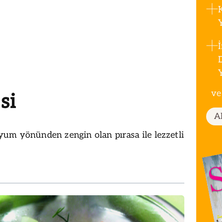
ve
si
A
um yönünden zengin olan pırasa ile lezzetli