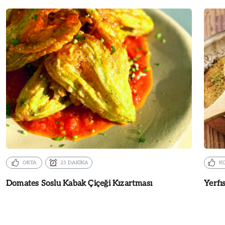
ORTA
25 DAKİKA
K
Domates Soslu Kabak Çiçeği Kızartması
Yerfıs