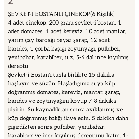
2
ŞEVKET-İ BOSTANLI ÇİNEKOP(6 Kişilik)
4 adet çinekop, 200 gram şevket-i bostan, 1
adet domates, 1 adet kereviz, 10 adet mantar,
yarım çay bardağı beyaz şarap, 12 adet
karides, 1 çorba kaşığı zeytinyağı, pulbiber,
yenibahar, karabiber, tuz, 5-6 dal ince kıyılmış
dereotu
Şevket-i Bostan'ı tuzla birlikte 15 dakika
haşlayın ve süzün. Haşladığınız suya küp
doğranmış domates, kereviz, mantar, şarap,
karides ve zeytinyağını koyup 7-8 dakika
pişirin. Su kaynadıktan sonra ayıklanmış ve
küp doğranmış balığı ilave edin. 5 dakika daha
pişirdikten sonra pulbiber, yenibahar,
karabiber ve ince kıyılmış dereotunu katın. 1-