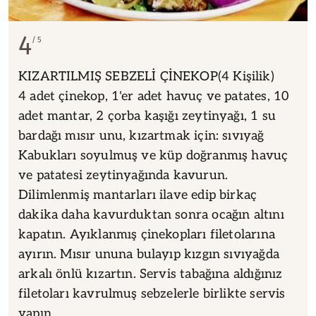
4
5
KIZARTILMIŞ SEBZELİ ÇİNEKOP(4 Kişilik)
4 adet çinekop, 1'er adet havuç ve patates, 10
adet mantar, 2 çorba kaşığı zeytinyağı, 1 su
bardağı mısır unu, kızartmak için: sıvıyağ
Kabukları soyulmuş ve küp doğranmış havuç
ve patatesi zeytinyağında kavurun.
Dilimlenmiş mantarları ilave edip birkaç
dakika daha kavurduktan sonra ocağın altını
kapatın. Ayıklanmış çinekopları filetolarına
ayırın. Mısır ununa bulayıp kızgın sıvıyağda
arkalı önlü kızartın. Servis tabağına aldığınız
filetoları kavrulmuş sebzelerle birlikte servis
yapın.