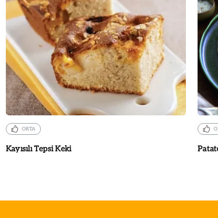
ORTA
O
Kayısılı Tepsi Keki
Patat