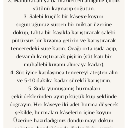
2. Mandıradan ya da marketten aldığınız çiftlik
sütünü kaynatıp soğutun.
3. Salebi küçük bir kâseye koyun,
soğuttuğunuz sütten bir miktar üzerine
döküp, tahta bir kaşıkla karıştırarak salebi
pütürsüz bir kıvama getirin ve karıştırarak
tenceredeki süte katın. Ocağı orta ısıda açıp,
devamlı karıştırarak pişirin (süt katı bir
muhallebi kıvamı alıncaya kadar).
4. Süt iyice katılaşınca tencereyi ateşten alın
ve 5-10 dakika kadar sürekli karıştırın.
5. Suda yumuşamış hurmaları
çekirdeklerinden ayırıp küçük küp şeklinde
doğrayın. Her kâseye iki adet hurma düşecek
şekilde, hurmaları kâselerin içine koyun.
Üzerine hazırladığınız dondurmayı dökün,