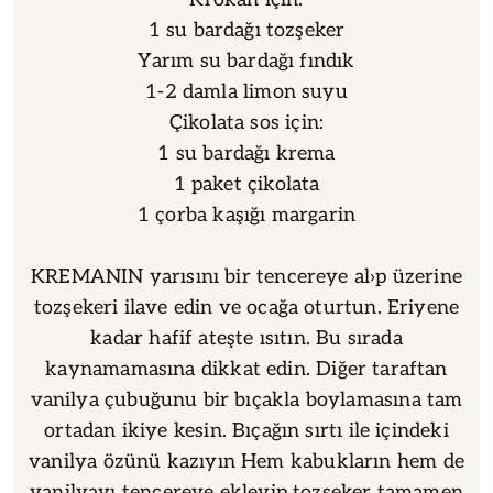
1 su bardağı tozşeker
Yarım su bardağı fındık
1-2 damla limon suyu
Çikolata sos için:
1 su bardağı krema
1 paket çikolata
1 çorba kaşığı margarin
KREMANIN yarısını bir tencereye al›p üzerine
tozşekeri ilave edin ve ocağa oturtun. Eriyene
kadar hafif ateşte ısıtın. Bu sırada
kaynamamasına dikkat edin. Diğer taraftan
vanilya çubuğunu bir bıçakla boylamasına tam
ortadan ikiye kesin. Bıçağın sırtı ile içindeki
vanilya özünü kazıyın Hem kabukların hem de
vanilyayı tencereye ekleyip tozşeker tamamen