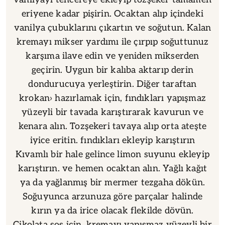
eriyene kadar pişirin. Ocaktan alıp içindeki
vanilya çubuklarını çıkartın ve soğutun. Kalan
kremayı mikser yardımı ile çırpıp soğuttunuz
karşıma ilave edin ve yeniden mikserden
geçirin. Uygun bir kalıba aktarıp derin
dondurucuya yerleştirin. Diğer taraftan
krokan› hazırlamak için, fındıkları yapışmaz
yüzeyli bir tavada karıştırarak kavurun ve
kenara alın. Tozşekeri tavaya alıp orta ateşte
iyice eritin. fındıkları ekleyip karıştırın
Kıvamlı bir hale gelince limon suyunu ekleyip
karıştırın. ve hemen ocaktan alın. Yağlı kağıt
ya da yağlanmış bir mermer tezgaha dökün.
Soğuyunca arzunuza göre parçalar halinde
kırın ya da irice olacak flekilde dövün.
Çikolata sos için, kremayı yapışmaz yüzeyli bir