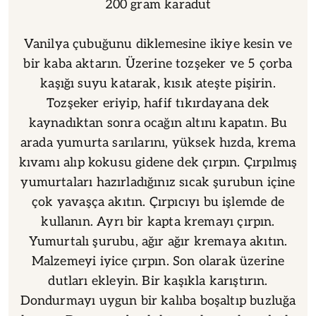
200 gram karadut
Vanilya çubuğunu diklemesine ikiye kesin ve
bir kaba aktarın. Üzerine tozşeker ve 5 çorba
kaşığı suyu katarak, kısık ateşte pişirin.
Tozşeker eriyip, hafif tıkırdayana dek
kaynadıktan sonra ocağın altını kapatın. Bu
arada yumurta sarılarını, yüksek hızda, krema
kıvamı alıp kokusu gidene dek çırpın. Çırpılmış
yumurtaları hazırladığınız sıcak şurubun içine
çok yavaşça akıtın. Çırpıcıyı bu işlemde de
kullanın. Ayrı bir kapta kremayı çırpın.
Yumurtalı şurubu, ağır ağır kremaya akıtın.
Malzemeyi iyice çırpın. Son olarak üzerine
dutları ekleyin. Bir kaşıkla karıştırın.
Dondurmayı uygun bir kalıba boşaltıp buzluğa