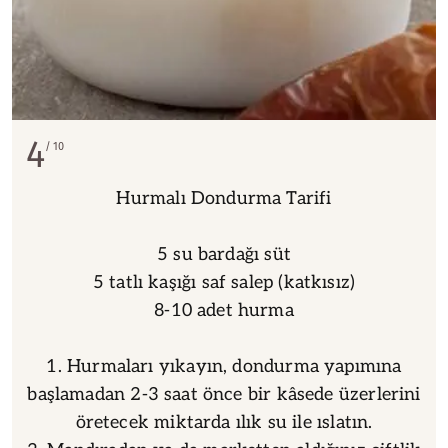
4
10
Hurmalı Dondurma Tarifi
5 su bardağı süt
5 tatlı kaşığı saf salep (katkısız)
8-10 adet hurma
1. Hurmaları yıkayın, dondurma yapımına
başlamadan 2-3 saat önce bir kâsede üzerlerini
öretecek miktarda ılık su ile ıslatın.