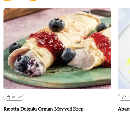
KOLAY
Rıcotta Dolgulu Orman Meyveli Krep
Aban