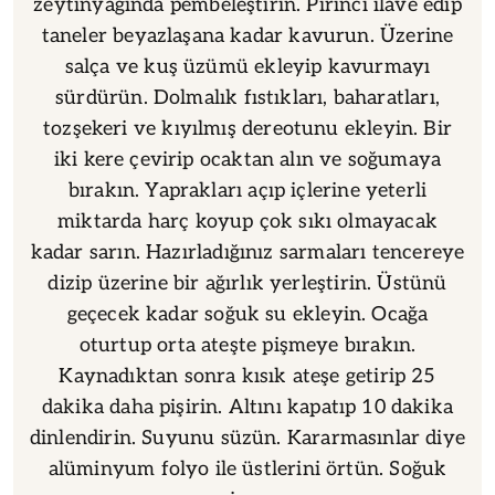
zeytinyağında pembeleştirin. Pirinci ilave edip
taneler beyazlaşana kadar kavurun. Üzerine
salça ve kuş üzümü ekleyip kavurmayı
sürdürün. Dolmalık fıstıkları, baharatları,
tozşekeri ve kıyılmış dereotunu ekleyin. Bir
iki kere çevirip ocaktan alın ve soğumaya
bırakın. Yaprakları açıp içlerine yeterli
miktarda harç koyup çok sıkı olmayacak
kadar sarın. Hazırladığınız sarmaları tencereye
dizip üzerine bir ağırlık yerleştirin. Üstünü
geçecek kadar soğuk su ekleyin. Ocağa
oturtup orta ateşte pişmeye bırakın.
Kaynadıktan sonra kısık ateşe getirip 25
dakika daha pişirin. Altını kapatıp 10 dakika
dinlendirin. Suyunu süzün. Kararmasınlar diye
alüminyum folyo ile üstlerini örtün. Soğuk