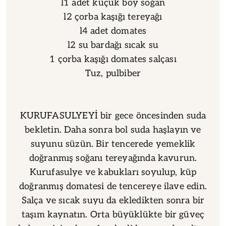
l1 adet küçük boy soğan
l2 çorba kaşığı tereyağı
l4 adet domates
l2 su bardağı sıcak su
1 çorba kaşığı domates salçası
Tuz, pulbiber
KURUFASULYEYİ bir gece öncesinden suda
bekletin. Daha sonra bol suda haşlayın ve
suyunu süzün. Bir tencerede yemeklik
doğranmış soğanı tereyağında kavurun.
Kurufasulye ve kabukları soyulup, küp
doğranmış domatesi de tencereye ilave edin.
Salça ve sıcak suyu da ekledikten sonra bir
taşım kaynatın. Orta büyüklükte bir güveç