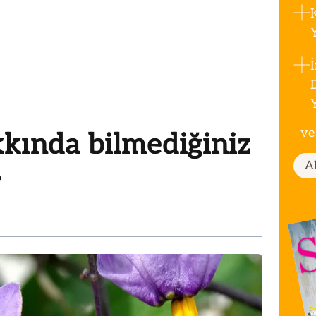
ve
kında bilmediğiniz
A
r