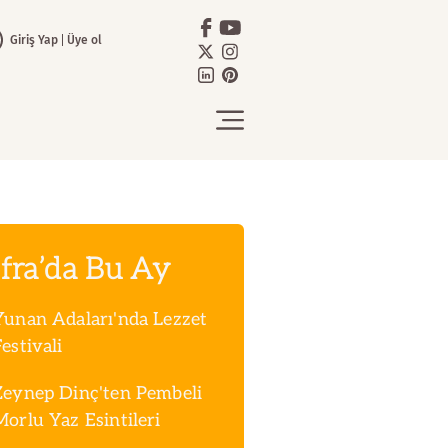
Giriş Yap
Üye ol
fra’da Bu Ay
Yunan Adaları'nda Lezzet
estivali
Zeynep Dinç'ten Pembeli
Morlu Yaz Esintileri