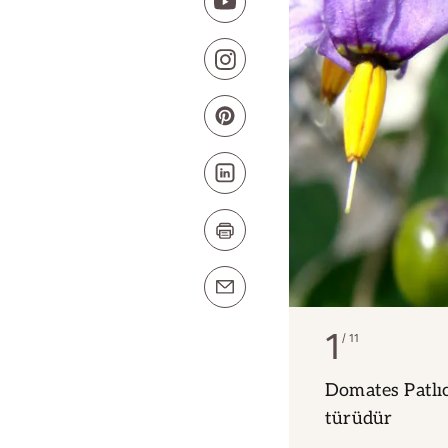
1
11
Domates Patlıca
türüdür