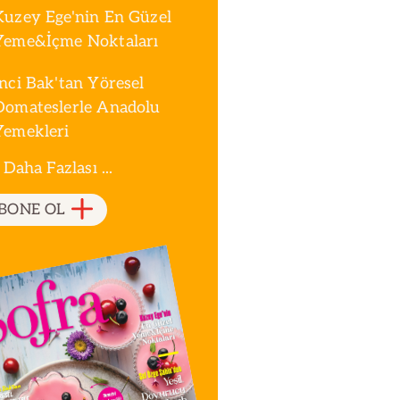
Kuzey Ege'nin En Güzel
Yeme&İçme Noktaları
İnci Bak'tan Yöresel
Domateslerle Anadolu
Yemekleri
 Daha Fazlası ...
BONE OL