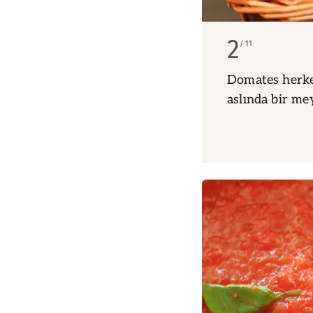
2
11
Domates herkes
aslında bir me