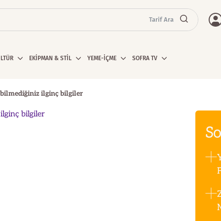
Tarif Ara
ÜLTÜR
EKİPMAN & STİL
YEME-İÇME
SOFRA TV
lmediğiniz ilginç bilgiler
So
F