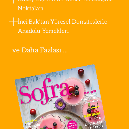
Noktaları
İnci Bak'tan Yöresel Domateslerle
Anadolu Yemekleri
ve Daha Fazlası ...