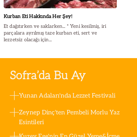
Kurban Eti Hakkında Her Şey!
Et dağıtırken ve saklarken... * Yeni kesilmiş, iri
parçalara ayrılmış taze kurban eti, sert ve
lezzetsiz olacağı için...
Sofra’da Bu Ay
Yunan Adaları'nda Lezzet Festivali
Zeynep Dinç'ten Pembeli Morlu Yaz
Esintileri
Kuzey Ege'nin En Güzel Yeme&İçme