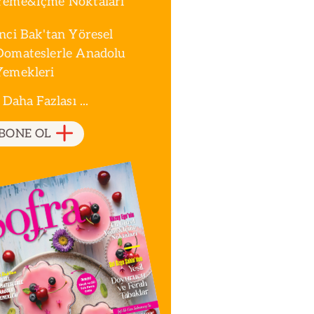
Yeme&İçme Noktaları
İnci Bak'tan Yöresel
Domateslerle Anadolu
Yemekleri
 Daha Fazlası ...
BONE OL