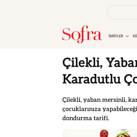
TARİFLER
K
Çilekli, Yaba
Karadutlu Ç
Çilekli, yaban mersinli, k
çocuklarınıza yapabileceği
dondurma tarifi.