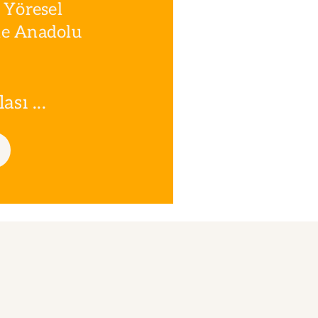
 Yöresel
le Anadolu
sı ...