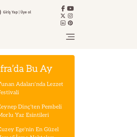
Giriş Yap
Üye ol
fra’da Bu Ay
Yunan Adaları'nda Lezzet
estivali
Zeynep Dinç'ten Pembeli
Morlu Yaz Esintileri
Kuzey Ege'nin En Güzel