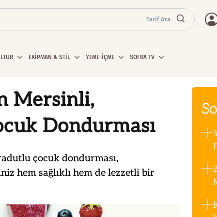
Tarif Ara
ÜLTÜR
EKİPMAN & STİL
YEME-İÇME
SOFRA TV
n Mersinli,
So
ocuk Dondurması
F
aradutlu çocuk dondurması,
niz hem sağlıklı hem de lezzetli bir