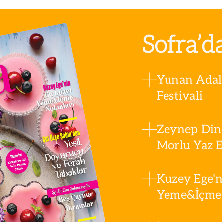
Karbonatı ekledikten sonra...
suyu ile karıştırın ve
karışıma ekleyin....
Sofra’d
Yunan Adala
Festivali
Zeynep Din
Morlu Yaz Es
Kuzey Ege'n
Yeme&İçme 