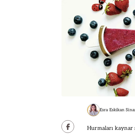
Esra Eskikan Sina
Hurmaları kaynar s