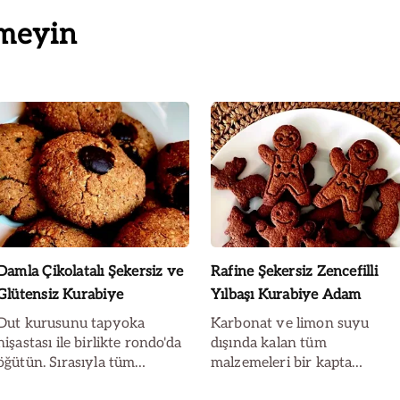
meyin
Damla Çikolatalı Şekersiz ve
Rafine Şekersiz Zencefilli
Glütensiz Kurabiye
Yılbaşı Kurabiye Adam
Dut kurusunu tapyoka
Karbonat ve limon suyu
nişastası ile birlikte rondo'da
dışında kalan tüm
öğütün. Sırasıyla tüm
malzemeleri bir kapta
malzemeleri ekleyin.
yoğurun. Karbonatı limon