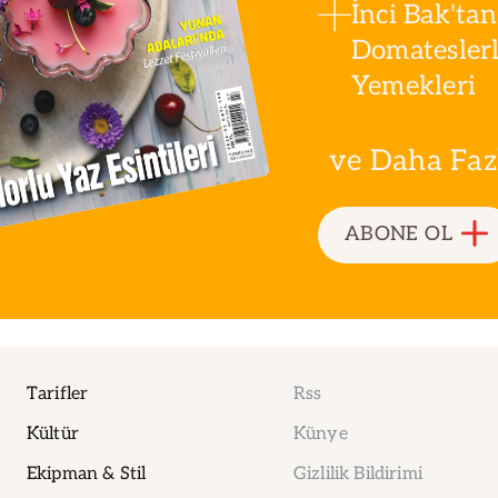
İnci Bak'tan
Domatesler
Yemekleri
ve Daha Fazla
ABONE OL
Tarifler
Rss
Kültür
Künye
Ekipman & Stil
Gizlilik Bildirimi