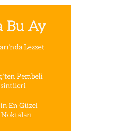
a Bu Ay
rı'nda Lezzet
ç'ten Pembeli
intileri
in En Güzel
Noktaları