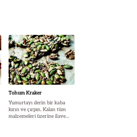
Tohum Kraker
Yumurtayı derin bir kaba
kırın ve çırpın. Kalan tüm
malzemeleri üzerine ilave
edin. Fırın tepsisine pişirme
kağıdı...