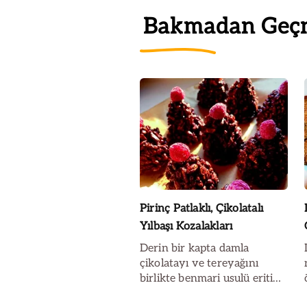
Bakmadan Geç
Pirinç Patlaklı, Çikolatalı
Yılbaşı Kozalakları
Derin bir kapta damla
çikolatayı ve tereyağını
birlikte benmari usulü eritin.
Sırasıyla keçiboynuzu özü,