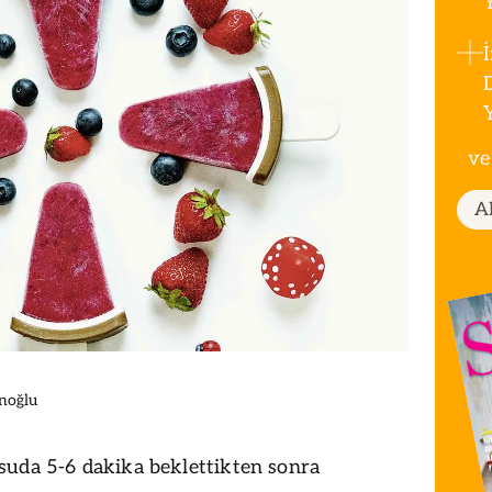
ve
A
noğlu
uda 5-6 dakika beklettikten sonra