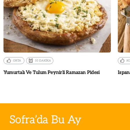
ORTA
10 DAKİKA
K
Yumurtalı Ve Tulum Peynirli Ramazan Pidesi
Ispan
Sofra’da Bu Ay