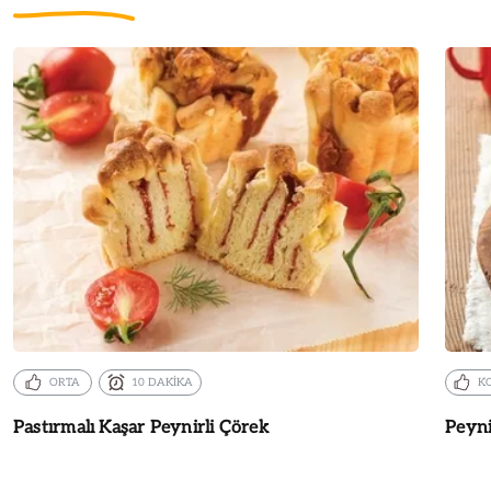
ORTA
10 DAKİKA
K
Pastırmalı Kaşar Peynirli Çörek
Peyni