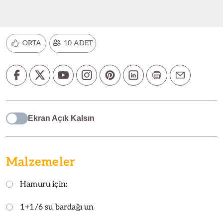
ORTA
10 ADET
Ekran Açık Kalsın
Malzemeler
Hamuru için:
1+1/6 su bardağı un