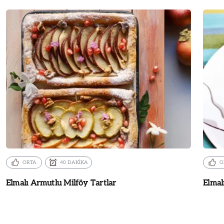
ORTA
40 DAKİKA
O
Elmalı Armutlu Milföy Tartlar
Elmal