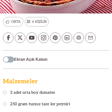
ORTA
6 KİŞİLİK
Ekran Açık Kalsın
Malzemeler
3 adet orta boy domates
250 gram tuzsuz taze lor peyniri