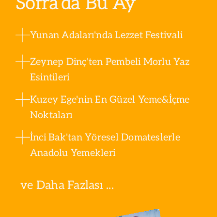
Sofra’da Bu Ay
Yunan Adaları'nda Lezzet Festivali
Zeynep Dinç'ten Pembeli Morlu Yaz
Esintileri
Kuzey Ege'nin En Güzel Yeme&İçme
Noktaları
İnci Bak'tan Yöresel Domateslerle
Anadolu Yemekleri
ve Daha Fazlası ...