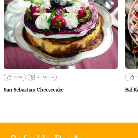
ORTA
45 DAKİKA
San Sebastian Cheesecake
Bal K