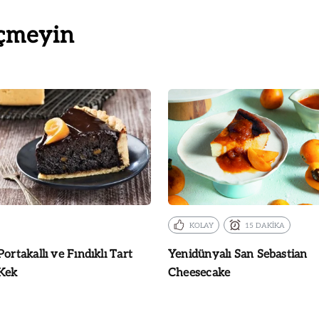
çmeyin
KOLAY
15 DAKİKA
Portakallı ve Fındıklı Tart
Yenidünyalı San Sebastian
Kek
Cheesecake