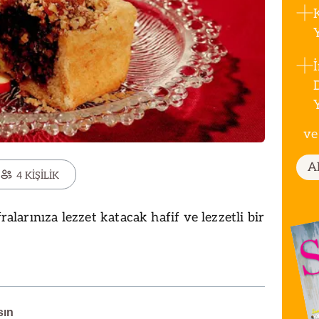
ve
A
4 KİŞİLİK
fralarınıza lezzet katacak hafif ve lezzetli bir
sın