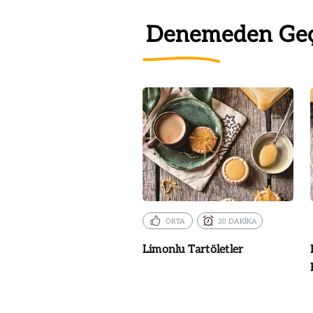
Denemeden Ge
ORTA
20 DAKİKA
Limonlu Tartöletler