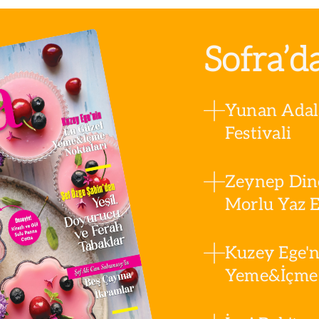
Sofra’d
Yunan Adala
Festivali
Zeynep Din
Morlu Yaz Es
Kuzey Ege'n
Yeme&İçme 