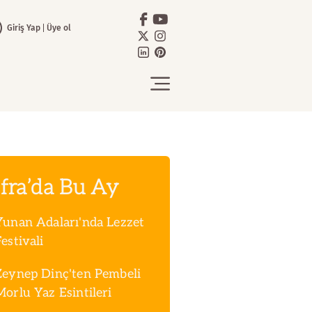
Giriş Yap
Üye ol
fra’da Bu Ay
Yunan Adaları'nda Lezzet
estivali
Zeynep Dinç'ten Pembeli
Morlu Yaz Esintileri