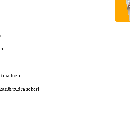
ı
un
rtma tozu
aşığı pudra şekeri