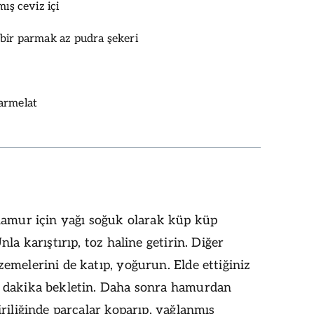
mış ceviz içi
bir parmak az pudra şekeri
armelat
hamur için yağı soğuk olarak küp küp
nla karıştırıp, toz haline getirin. Diğer
melerini de katıp, yoğurun. Elde ettiğiniz
dakika bekletin. Daha sonra hamurdan
riliğinde parçalar koparıp, yağlanmış