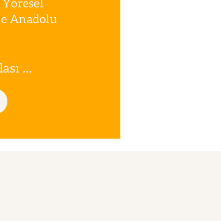
 Yöresel
le Anadolu
sı ...