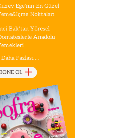
Kuzey Ege'nin En Güzel
Yeme&İçme Noktaları
İnci Bak'tan Yöresel
Domateslerle Anadolu
Yemekleri
 Daha Fazlası ...
BONE OL