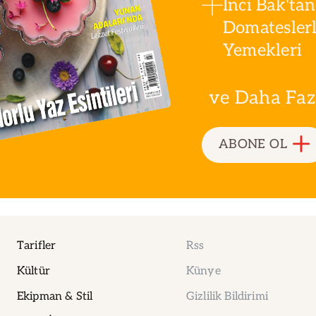
İnci Bak'tan
Domatesler
Yemekleri
ve Daha Fazla
ABONE OL
Tarifler
Rss
Kültür
Künye
Ekipman & Stil
Gizlilik Bildirimi