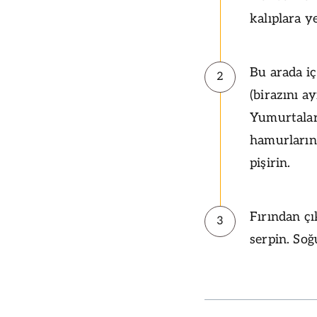
kalıplara ye
Bu arada iç
2
(birazını ay
Yumurtaları
hamurların
pişirin.
Fırından çı
3
serpin. Soğ