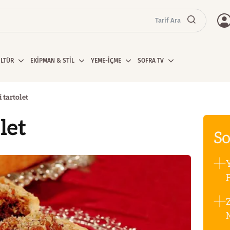
Tarif Ara
ÜLTÜR
EKİPMAN & STİL
YEME-İÇME
SOFRA TV
i tartolet
let
So
F