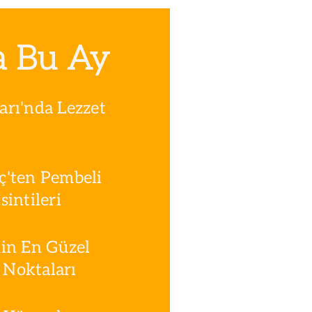
a Bu Ay
rı'nda Lezzet
ç'ten Pembeli
intileri
in En Güzel
Noktaları