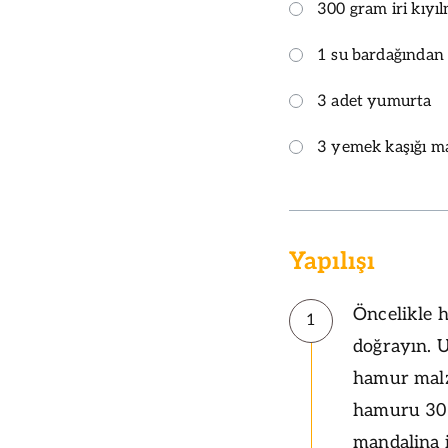
300 gram iri kıyıl
1 su bardağından 
3 adet yumurta
3 yemek kaşığı m
Yapılışı
Öncelikle 
1
doğrayın. U
hamur malze
hamuru 30 
mandalina i