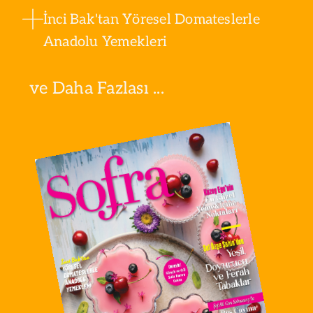
İnci Bak'tan Yöresel Domateslerle
Anadolu Yemekleri
ve Daha Fazlası ...