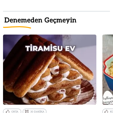
Denemeden Geçmeyin
ORTA
30 DAKİKA
K