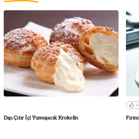
O
Dışı Çıtır İçi Yumuşacık Krokolin
Fırın