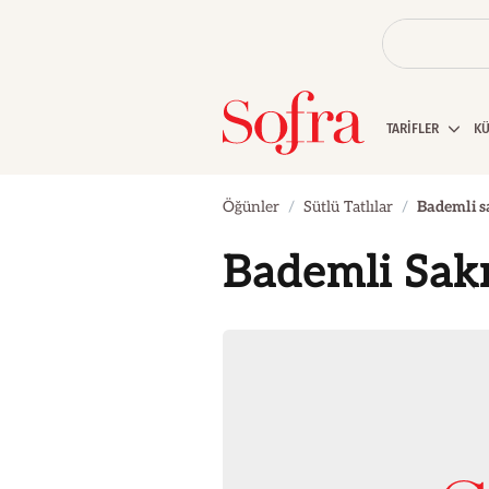
TARİFLER
K
Öğünler
Sütlü Tatlılar
Bademli s
Bademli Sakı