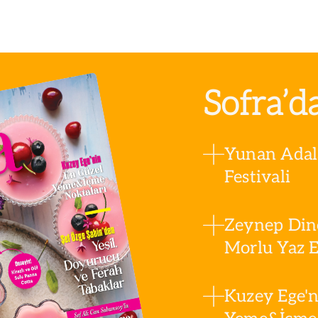
Sofra’d
Yunan Adala
Festivali
Zeynep Din
Morlu Yaz Es
Kuzey Ege'n