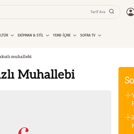
Tarif Ara
ÜLTÜR
EKİPMAN & STİL
YEME-İÇME
SOFRA TV
akızlı muhallebi
zlı Muhallebi
So
F