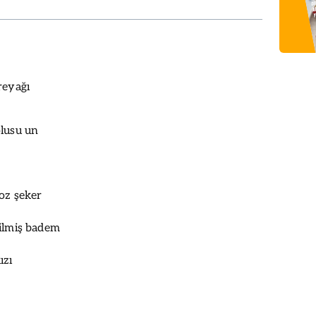
reyağı
olusu un
oz şeker
kilmiş badem
ızı