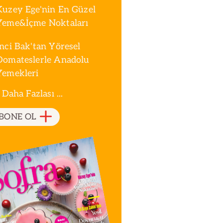
Kuzey Ege'nin En Güzel
Yeme&İçme Noktaları
İnci Bak'tan Yöresel
Domateslerle Anadolu
Yemekleri
 Daha Fazlası ...
BONE OL