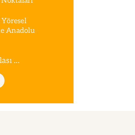
Noktaları
 Yöresel
le Anadolu
sı ...