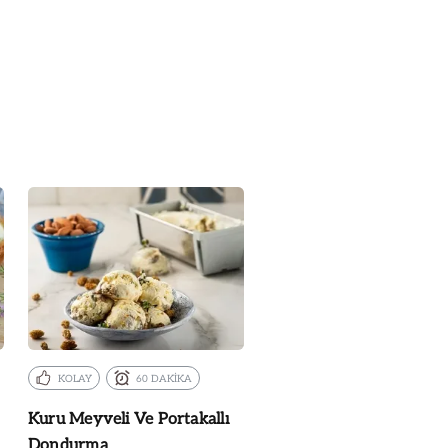
KOLAY
60 DAKİKA
Kuru Meyveli Ve Portakallı
Dondurma