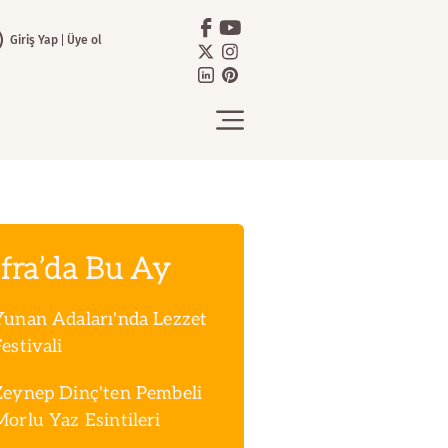
Giriş Yap
Üye ol
fra’da Bu Ay
Yunan Adaları'nda Lezzet
estivali
Zeynep Dinç'ten Pembeli
Morlu Yaz Esintileri