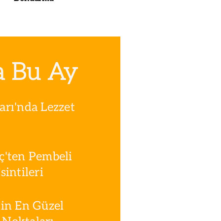
a Bu Ay
rı'nda Lezzet
ç'ten Pembeli
intileri
in En Güzel