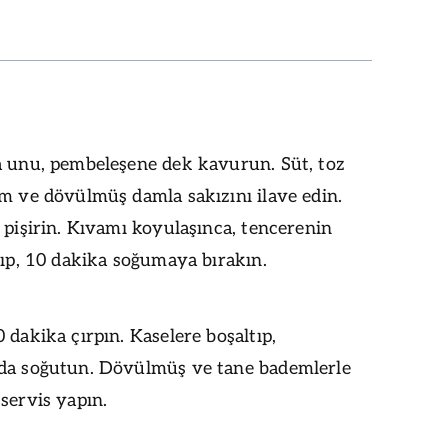
a unu, pembeleşene dek kavurun. Süt, toz
m ve dövülmüş damla sakızını ilave edin.
 pişirin. Kıvamı koyulaşınca, tencerenin
tıp, 10 dakika soğumaya bırakın.
 dakika çırpın. Kaselere boşaltıp,
da soğutun. Dövülmüş ve tane bademlerle
servis yapın.