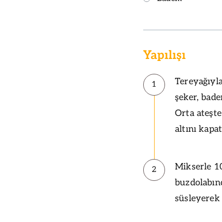
Yapılışı
Tereyağıyl
1
şeker, bade
Orta ateşte
altını kapa
Mikserle 10
2
buzdolabın
süsleyerek 