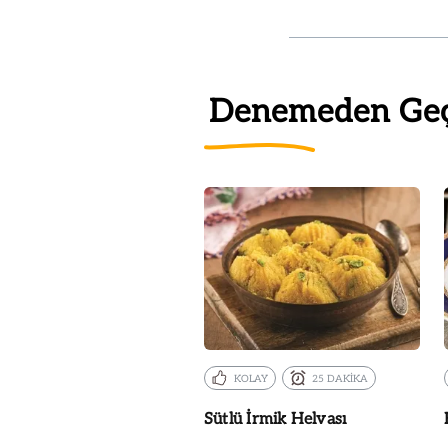
Denemeden Ge
KOLAY
25 DAKİKA
Sütlü İrmik Helvası