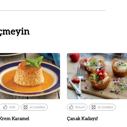
çmeyin
ZOR
60 DAKİKA
KOLAY
20 DAKİKA
Krem Karamel
Çanak Kadayıf