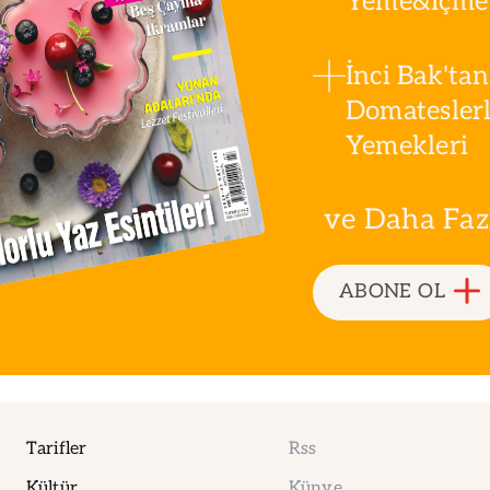
Yeme&İçme 
İnci Bak'tan
Domatesler
Yemekleri
ve Daha Fazla
ABONE OL
Tarifler
Rss
Kültür
Künye