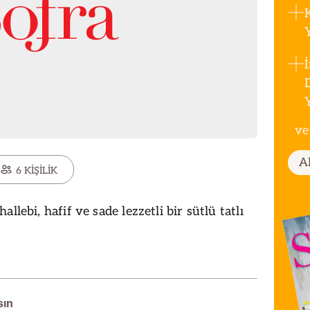
ve
A
6 KİŞİLİK
llebi, hafif ve sade lezzetli bir sütlü tatlı
sın