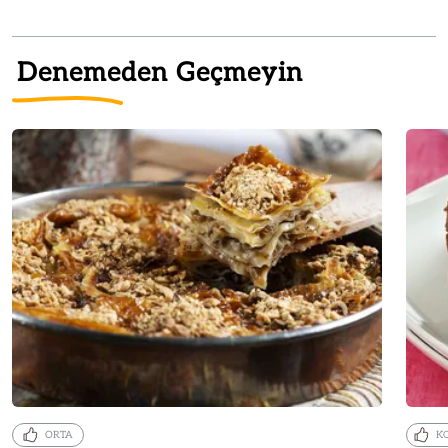
Denemeden Geçmeyin
ORTA
K