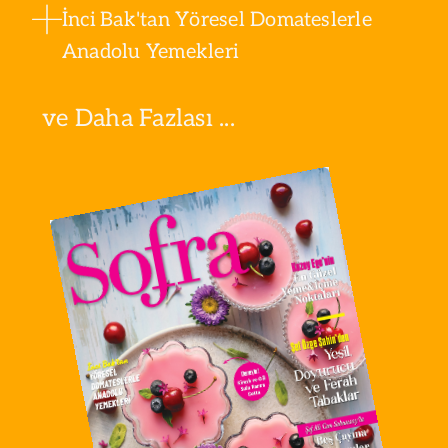
İnci Bak'tan Yöresel Domateslerle
Anadolu Yemekleri
ve Daha Fazlası ...