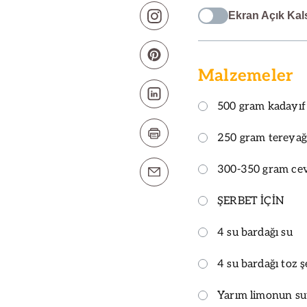
Ekran Açık Kal
Malzemeler
500 gram kadayıf
250 gram tereyağ
300-350 gram cev
ŞERBET İÇİN
4 su bardağı su
4 su bardağı toz 
Yarım limonun s