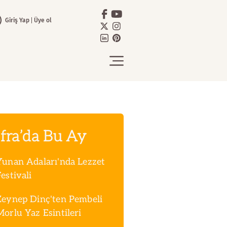
Giriş Yap
Üye ol
fra’da Bu Ay
Yunan Adaları'nda Lezzet
estivali
Zeynep Dinç'ten Pembeli
Morlu Yaz Esintileri