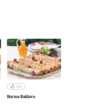
ZOR
Burma Baklava