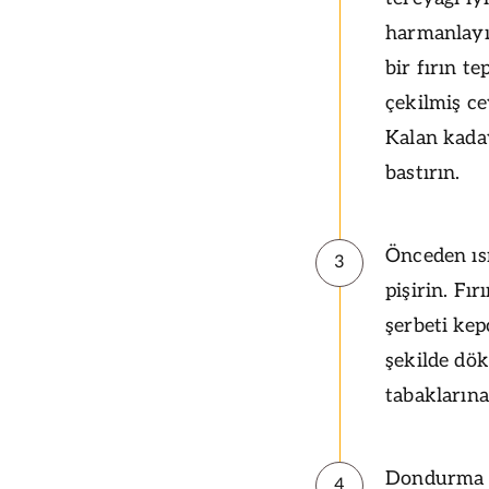
harmanlayı
bir fırın te
çekilmiş ce
Kalan kaday
bastırın.
Önceden ısı
3
pişirin. Fı
şerbeti kep
şekilde dök
tabaklarına
Dondurma il
4