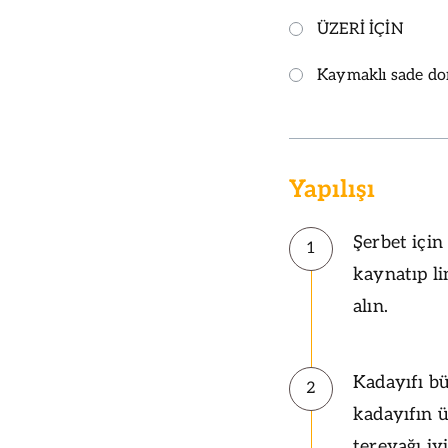
ÜZERİ İÇİN
Kaymaklı sade d
Yapılışı
Şerbet için
1
kaynatıp l
alın.
Kadayıfı bü
2
kadayıfın 
tereyağı iy