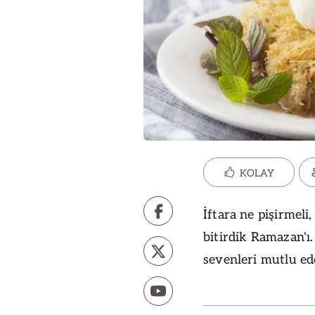
KOLAY
İftara ne pişirmel
bitirdik Ramazan'ı.
sevenleri mutlu ede