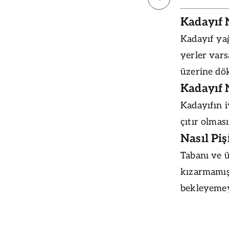
Kadayıf 
Kadayıf ya
yerler vars
üzerine dö
Kadayıf N
Kadayıfın iy
çıtır olmas
Nasıl Piş
Tabanı ve ü
kızarmamış
bekleyemey