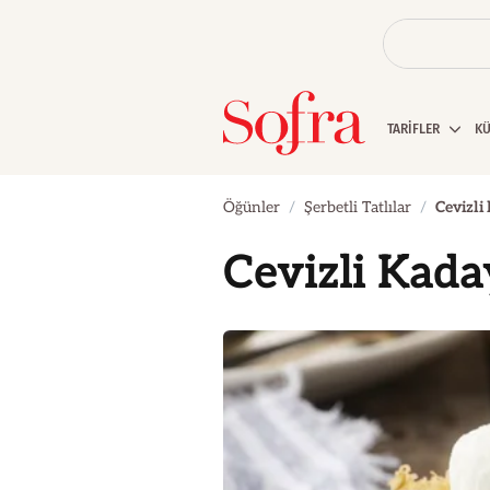
TARİFLER
K
Öğünler
Şerbetli Tatlılar
Cevizli
Cevizli Kada