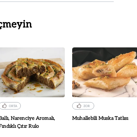
çmeyin
ORTA
ZOR
Ballı, Narenciye Aromalı,
Muhallebili Muska Tatlısı
Fındıklı Çıtır Rulo