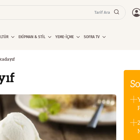
Tarif Ara
ÜLTÜR
EKİPMAN & STİL
YEME-İÇME
SOFRA TV
 kadayıf
yıf
So
F