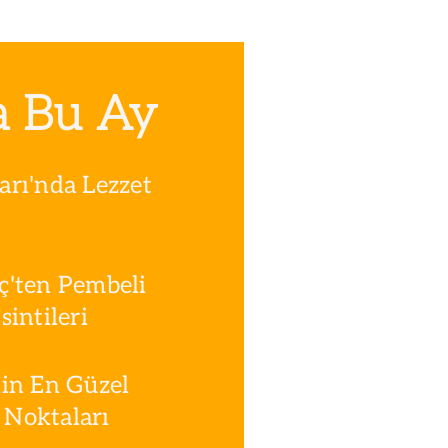
a Bu Ay
rı'nda Lezzet
ç'ten Pembeli
intileri
in En Güzel
Noktaları