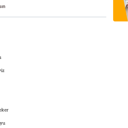
sın
ı
iz
şeker
uyu