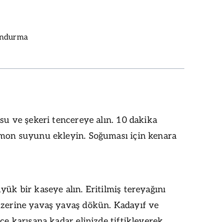
ondurma
 su ve şekeri tencereye alın. 10 dakika
imon suyunu ekleyin. Soğuması için kenara
yük bir kaseye alın. Eritilmiş tereyağını
üzerine yavaş yavaş dökün. Kadayıf ve
ice karışana kadar elinizde tiftikleyerek