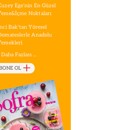
Kuzey Ege'nin En Güzel
Yeme&İçme Noktaları
İnci Bak'tan Yöresel
Domateslerle Anadolu
Yemekleri
 Daha Fazlası ...
BONE OL