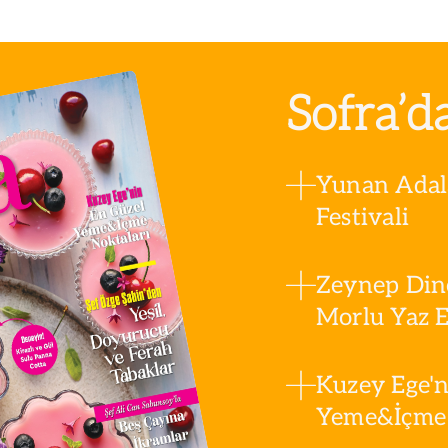
Sofra’d
Yunan Adala
Festivali
Zeynep Din
Morlu Yaz Es
Kuzey Ege'n
Yeme&İçme 