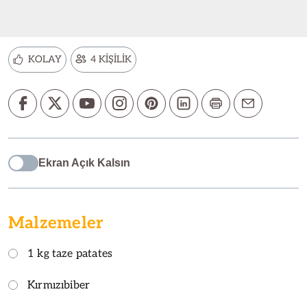
KOLAY
4 KİŞİLİK
Ekran Açık Kalsın
Malzemeler
1 kg taze patates
Kırmızıbiber