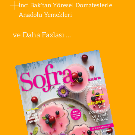
İnci Bak'tan Yöresel Domateslerle
Anadolu Yemekleri
ve Daha Fazlası ...