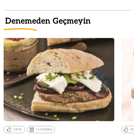
Denemeden Geçmeyin
ORTA
15 DAKİKA
K