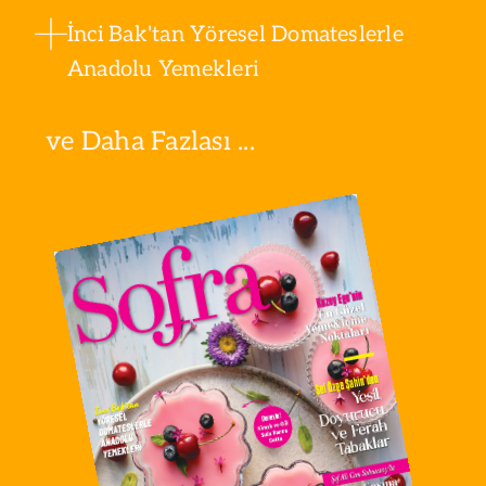
İnci Bak'tan Yöresel Domateslerle
Anadolu Yemekleri
ve Daha Fazlası ...