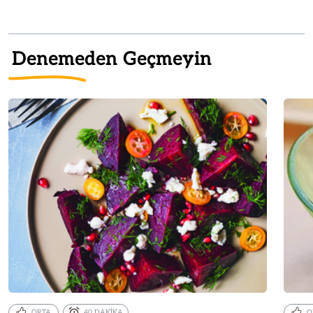
Denemeden Geçmeyin
ORTA
40 DAKİKA
O