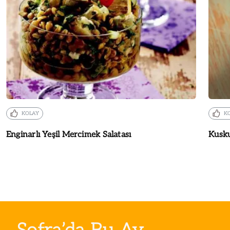
KOLAY
K
Enginarlı Yeşil Mercimek Salatası
Kusku