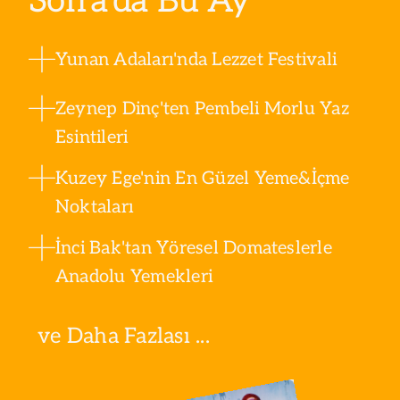
Sofra’da Bu Ay
Yunan Adaları'nda Lezzet Festivali
Zeynep Dinç'ten Pembeli Morlu Yaz
Esintileri
Kuzey Ege'nin En Güzel Yeme&İçme
Noktaları
İnci Bak'tan Yöresel Domateslerle
Anadolu Yemekleri
ve Daha Fazlası ...