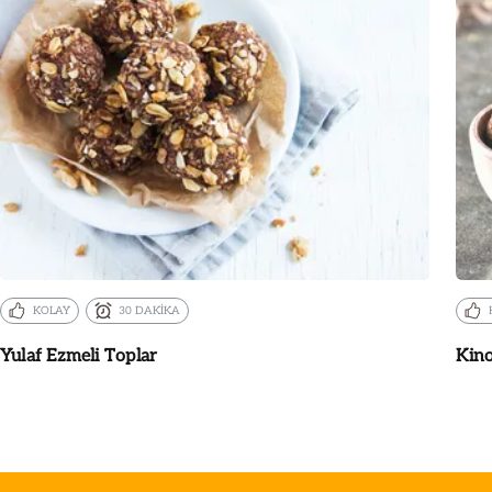
KOLAY
30 DAKİKA
Yulaf Ezmeli Toplar
Kino