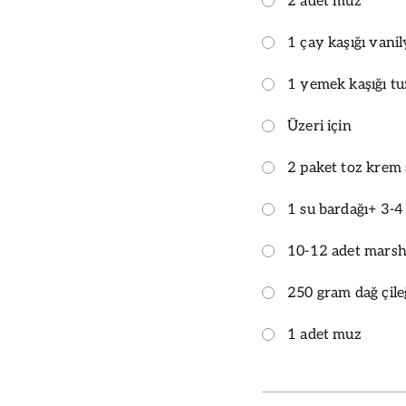
2 adet muz
1 çay kaşığı vani
1 yemek kaşığı tu
Üzeri için
2 paket toz krem 
1 su bardağı+ 3-4
10-12 adet mars
250 gram dağ çile
1 adet muz