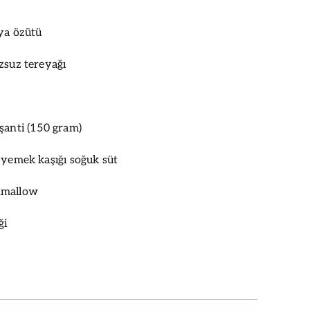
lya özütü
zsuz tereyağı
şanti (150 gram)
 yemek kaşığı soğuk süt
hmallow
ği