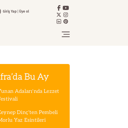
Giriş Yap
Üye ol
fra’da Bu Ay
Yunan Adaları'nda Lezzet
estivali
Zeynep Dinç'ten Pembeli
Morlu Yaz Esintileri