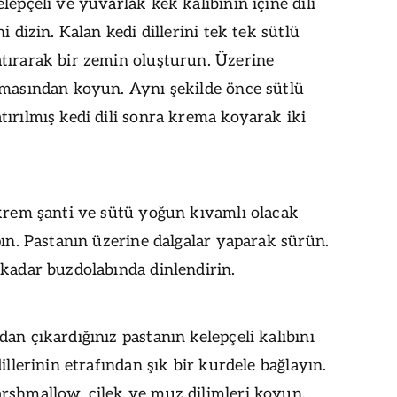
lepçeli ve yuvarlak kek kalıbının içine dili
i dizin. Kalan kedi dillerini tek tek sütlü
tırarak bir zemin oluşturun. Üzerine
emasından koyun. Aynı şekilde önce sütlü
ırılmış kedi dili sonra krema koyarak iki
 krem şanti ve sütü yoğun kıvamlı olacak
pın. Pastanın üzerine dalgalar yaparak sürün.
kadar buzdolabında dinlendirin.
an çıkardığınız pastanın kelepçeli kalıbını
dillerinin etrafından şık bir kurdele bağlayın.
rshmallow, çilek ve muz dilimleri koyun.