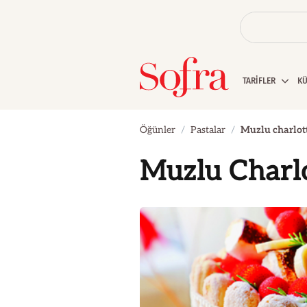
TARİFLER
K
Öğünler
Pastalar
Muzlu charlott
Muzlu Charlo