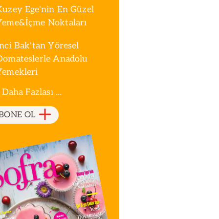
Kuzey Ege'nin En Güzel
Yeme&İçme Noktaları
İnci Bak'tan Yöresel
Domateslerle Anadolu
Yemekleri
 Daha Fazlası ...
BONE OL