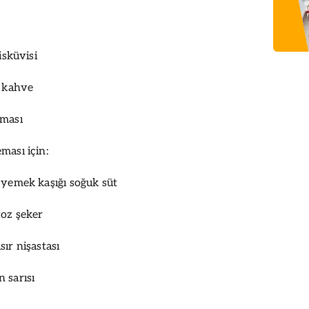
isküvisi
ü kahve
eması
ması için:
 yemek kaşığı soğuk süt
toz şeker
ır nişastası
 sarısı