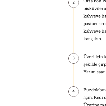
Orta boy ke
2
bisküvilerin
kahveye ba
pastacı kr
kahveye bat
kat çıkın.
Üzeri için
3
şekilde çır
Yarım saat 
Buzdolabınd
4
açın. Kedi 
Üzerine ma