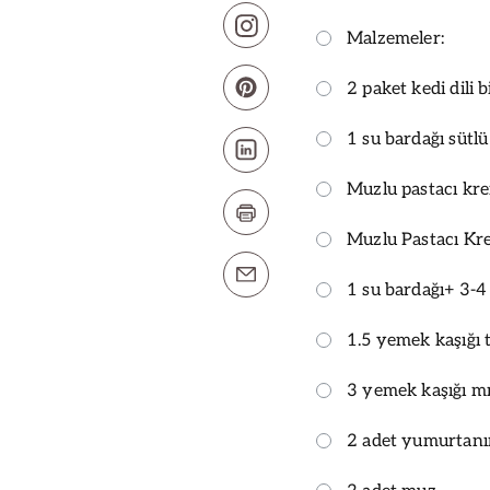
Malzemeler:
2 paket kedi dili b
1 su bardağı sütl
Muzlu pastacı kr
Muzlu Pastacı Kre
1 su bardağı+ 3-4
1.5 yemek kaşığı 
3 yemek kaşığı mıs
2 adet yumurtanın