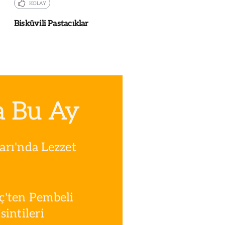
KOLAY
Bisküvili Pastacıklar
a Bu Ay
rı'nda Lezzet
ç'ten Pembeli
intileri