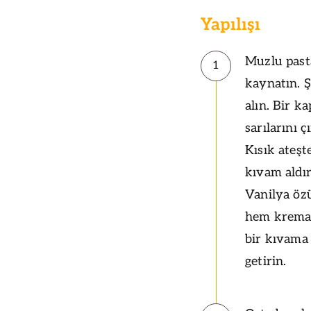
Yapılışı
Muzlu pasta
1
kaynatın. Ş
alın. Bir k
sarılarını 
Kısık ateşt
kıvam aldır
Vanilya özü
hem kremay
bir kıvama
getirin.