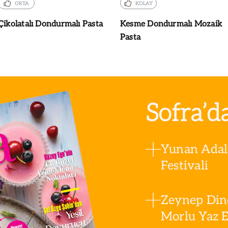
ORTA
KOLAY
Çikolatalı Dondurmalı Pasta
Kesme Dondurmalı Mozaik
Pasta
Sofra’d
Yunan Adala
Festivali
Zeynep Din
Morlu Yaz Es