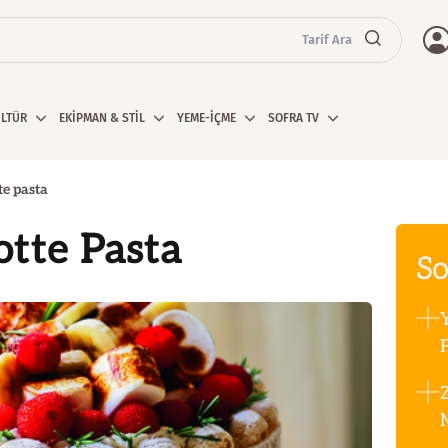
Tarif Ara
ÜLTÜR
EKİPMAN & STİL
YEME-İÇME
SOFRA TV
e pasta
tte Pasta
So
F