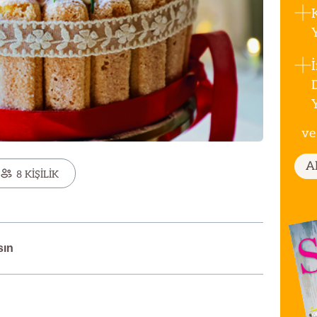
ve
A
8 KİŞİLİK
sın