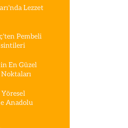
rı'nda Lezzet
ç'ten Pembeli
intileri
in En Güzel
Noktaları
 Yöresel
le Anadolu