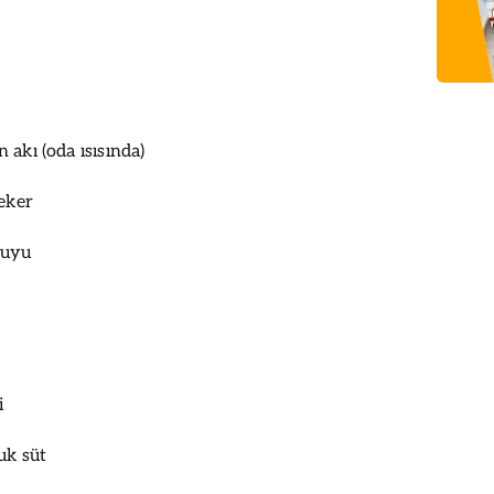
 akı (oda ısısında)
şeker
suyu
i
uk süt