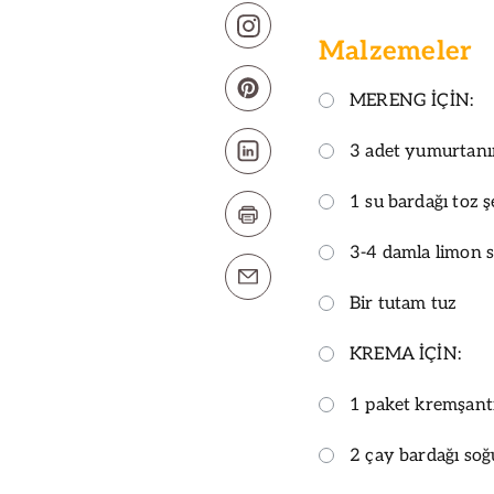
Malzemeler
MERENG İÇİN:
3 adet yumurtanın
1 su bardağı toz 
3-4 damla limon 
Bir tutam tuz
KREMA İÇİN:
1 paket kremşant
2 çay bardağı soğ