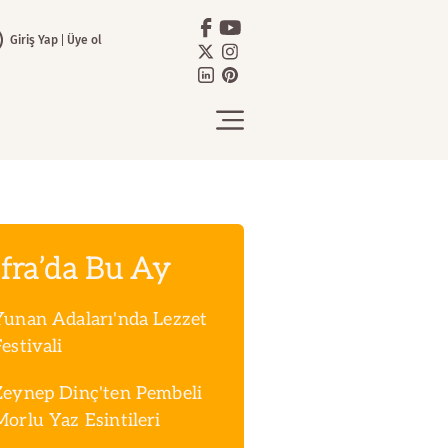
Giriş Yap
Üye ol
fra’da Bu Ay
Yunan Adaları'nda Lezzet
estivali
Zeynep Dinç'ten Pembeli
Morlu Yaz Esintileri