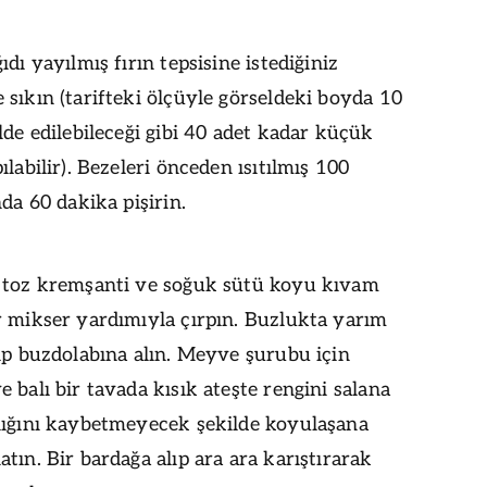
ıdı yayılmış fırın tepsisine istediğiniz
sıkın (tarifteki ölçüyle görseldeki boyda 10
lde edilebileceği gibi 40 adet kadar küçük
ılabilir). Bezeleri önceden ısıtılmış 100
nda 60 dakika pişirin.
 toz kremşanti ve soğuk sütü koyu kıvam
r mikser yardımıyla çırpın. Buzlukta yarım
ip buzdolabına alın. Meyve şurubu için
 balı bir tavada kısık ateşte rengini salana
lığını kaybetmeyecek şekilde koyulaşana
tın. Bir bardağa alıp ara ara karıştırarak