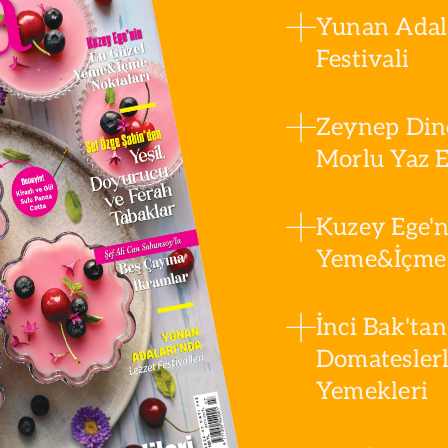
Yunan Adala
Festivali
Zeynep Din
Morlu Yaz Es
Kuzey Ege'n
Yeme&İçme 
İnci Bak'tan
Domatesler
Yemekleri