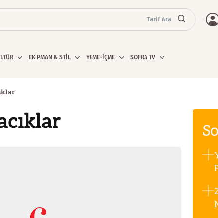
Tarif Ara
ÜLTÜR
EKİPMAN & STİL
YEME-İÇME
SOFRA TV
ıklar
acıklar
So
F