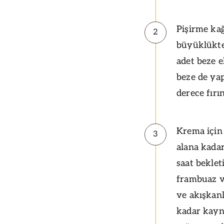
Pişirme kağ
2
büyüklükte 
adet beze e
beze de yap
derece fırı
Krema için
3
alana kada
saat beklet
frambuaz ve
ve akışkan
kadar kayna