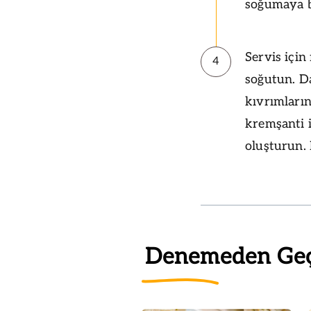
soğumaya b
Servis için
4
soğutun. Da
kıvrımlarını
kremşanti i
oluşturun.
Denemeden Ge