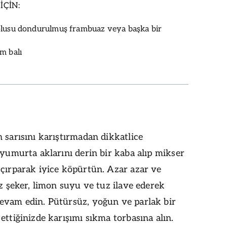
İÇİN:
olusu dondurulmuş frambuaz veya başka bir
m balı
 sarısını karıştırmadan dikkatlice
 yumurta aklarını derin bir kaba alıp mikser
çırparak iyice köpürtün. Azar azar ve
oz şeker, limon suyu ve tuz ilave ederek
evam edin. Pütürsüz, yoğun ve parlak bir
ettiğinizde karışımı sıkma torbasına alın.