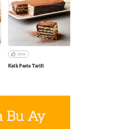
ORTA
Katlı Pasta Tarifi
a Bu Ay