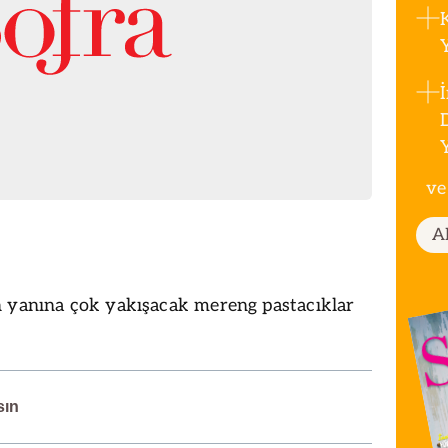
ve
A
n yanına çok yakışacak mereng pastacıklar
sın