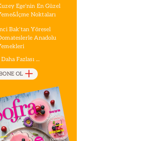
Kuzey Ege'nin En Güzel
Yeme&İçme Noktaları
İnci Bak'tan Yöresel
Domateslerle Anadolu
Yemekleri
 Daha Fazlası ...
BONE OL