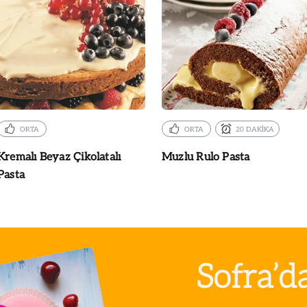
ORTA
ORTA
20 DAKİKA
Kremalı Beyaz Çikolatalı
Muzlu Rulo Pasta
Pasta
Sofra’d