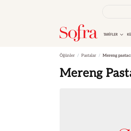
TARİFLER
K
Öğünler
Pastalar
Mereng pastac
Mereng Past