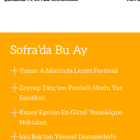
Sofra’da Bu Ay
Yunan Adaları'nda Lezzet Festivali
Zeynep Dinç'ten Pembeli Morlu Yaz
Esintileri
Kuzey Ege'nin En Güzel Yeme&İçme
Noktaları
İnci Bak'tan Yöresel Domateslerle