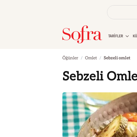
TARİFLER
K
Öğünler
Omlet
Sebzeli omlet
Sebzeli Omle