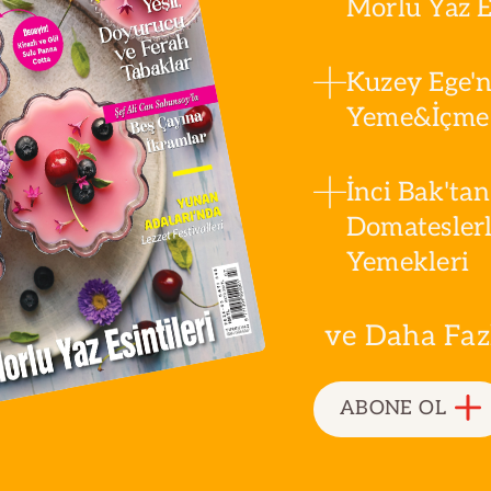
Morlu Yaz Es
Kuzey Ege'n
Yeme&İçme 
İnci Bak'tan
Domatesler
Yemekleri
ve Daha Fazla
ABONE OL