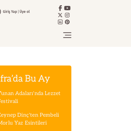
Giriş Yap
Üye ol
fra’da Bu Ay
Yunan Adaları'nda Lezzet
estivali
Zeynep Dinç'ten Pembeli
Morlu Yaz Esintileri