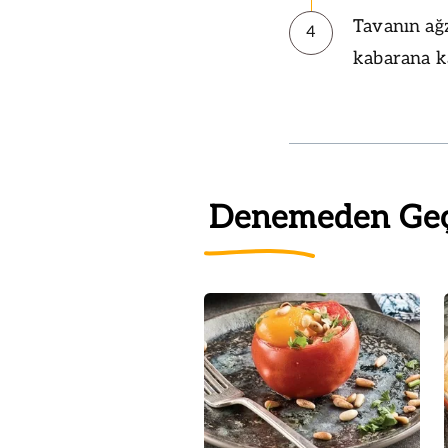
Tavanın ağz
4
kabarana ka
Denemeden Ge