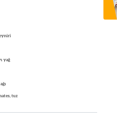
eyniri
vı yağ
yağı
mates, tuz