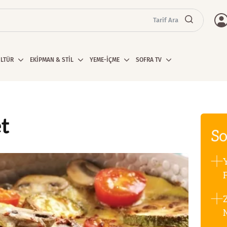
Tarif Ara
ÜLTÜR
EKİPMAN & STİL
YEME-İÇME
SOFRA TV
t
So
F