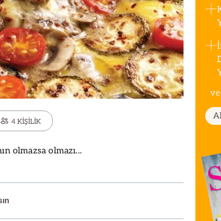
ve
A
4 KİŞİLİK
ın olmazsa olmazı...
sın