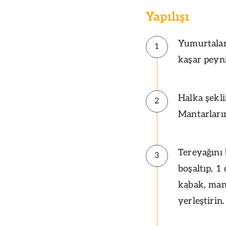
Yapılışı
Yumurtaları
1
kaşar peyni
Halka şekli
2
Mantarların
Tereyağını 
3
boşaltıp, 1
kabak, mant
yerleştirin.