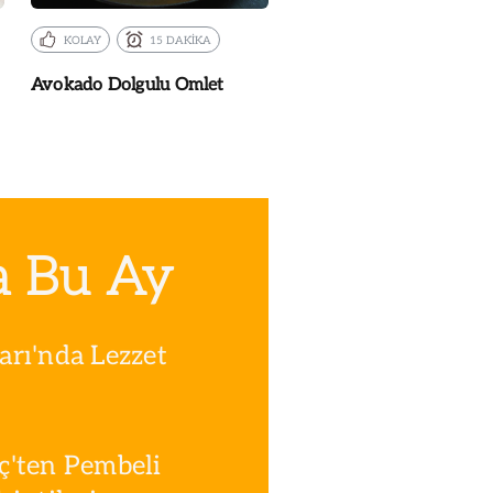
KOLAY
15 DAKİKA
Avokado Dolgulu Omlet
a Bu Ay
rı'nda Lezzet
ç'ten Pembeli