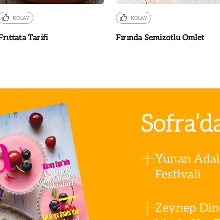
KOLAY
KOLAY
Frıttata Tarifi
Fırında Semizotlu Omlet
Sofra’d
Yunan Adala
Festivali
Zeynep Din