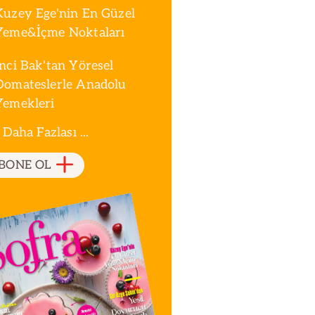
Kuzey Ege'nin En Güzel
Yeme&İçme Noktaları
İnci Bak'tan Yöresel
Domateslerle Anadolu
Yemekleri
 Daha Fazlası ...
BONE OL