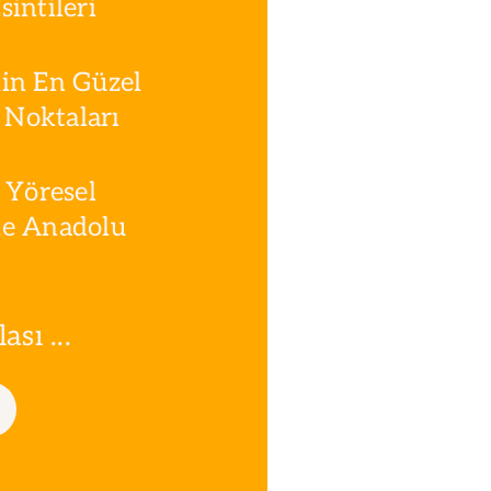
intileri
in En Güzel
Noktaları
 Yöresel
le Anadolu
sı ...