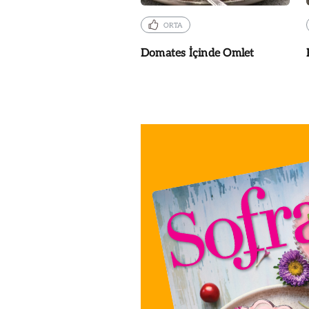
ORTA
Domates İçinde Omlet