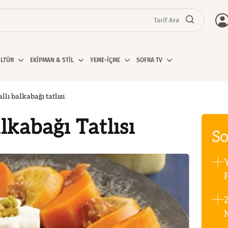
Tarif Ara
ÜLTÜR
EKİPMAN & STİL
YEME-İÇME
SOFRA TV
llı balkabağı tatlısı
lkabağı Tatlısı
So
F