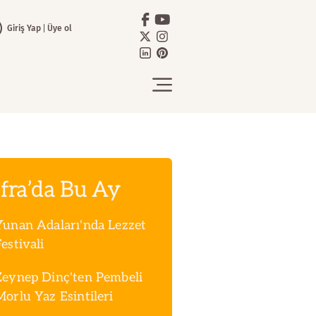
Giriş Yap
Üye ol
fra’da Bu Ay
Yunan Adaları'nda Lezzet
estivali
Zeynep Dinç'ten Pembeli
Morlu Yaz Esintileri