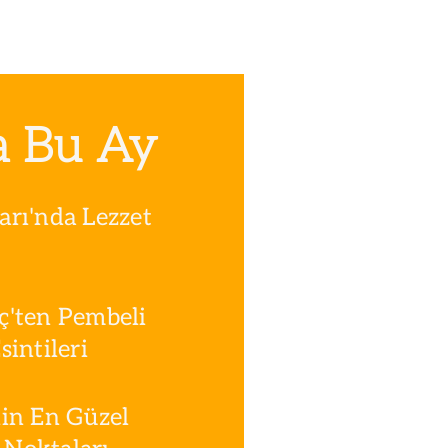
a Bu Ay
rı'nda Lezzet
ç'ten Pembeli
intileri
in En Güzel