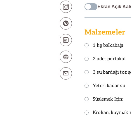
Ekran Açık Kal
Malzemeler
1 kg balkabağı
2 adet portakal
3 su bardağı toz 
Yeteri kadar su
Süslemek Için:
Krokan, kaymak ve