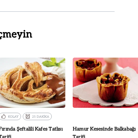
çmeyin
KOLAY
25 DAKİKA
Fırında Şeftalili Kafes Tatlısı
Hamur Kesesinde Balkabağı
Tarifi
Tarifi