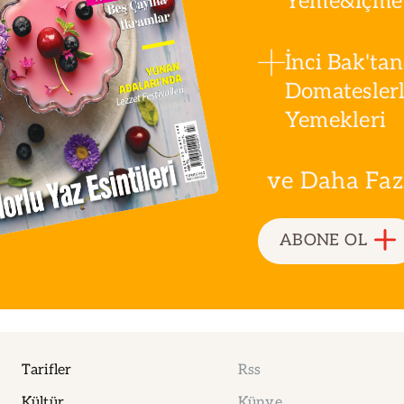
Yeme&İçme 
İnci Bak'tan
Domatesler
Yemekleri
ve Daha Fazla
ABONE OL
Tarifler
Rss
Kültür
Künye