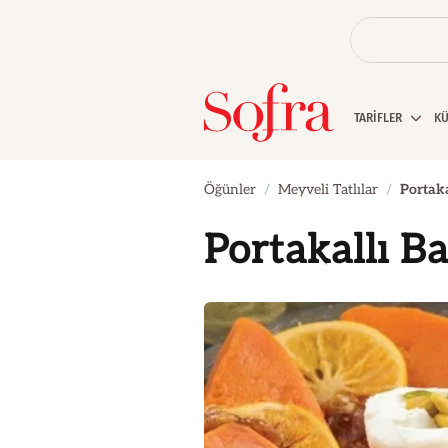
TARİFLER
K
Öğünler
Meyveli Tatlılar
Portaka
Portakallı Ba