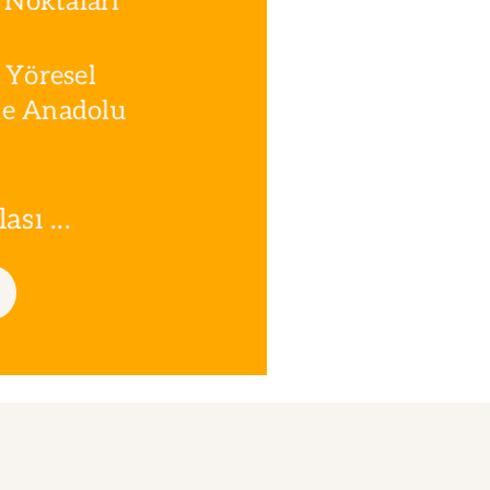
Noktaları
 Yöresel
le Anadolu
sı ...