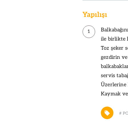
Yapılışı
Balkabağını
1
ile birlikt
Toz şeker s
gezdirin ve
balkabakla
servis tabağ
Üzerlerine
Kaymak ve A
#
P