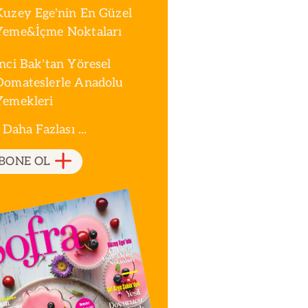
Kuzey Ege'nin En Güzel
Yeme&İçme Noktaları
İnci Bak'tan Yöresel
Domateslerle Anadolu
Yemekleri
 Daha Fazlası ...
BONE OL