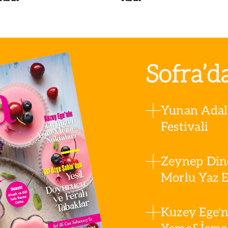
Sofra’d
Yunan Adala
Festivali
Zeynep Din
Morlu Yaz Es
Kuzey Ege'n