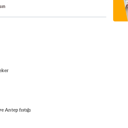
sın
şeker
 Antep fıstığı