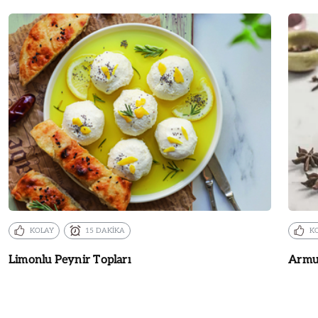
KOLAY
15 DAKİKA
K
Limonlu Peynir Topları
Armut