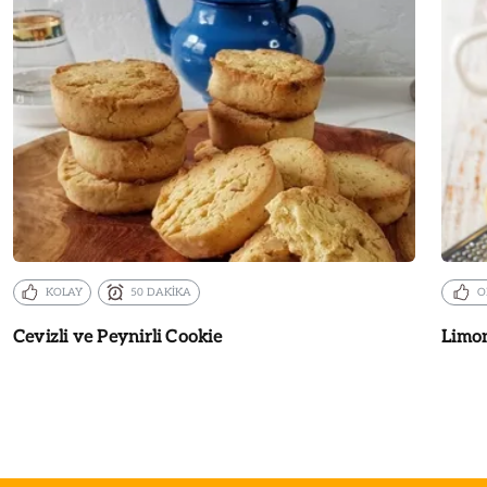
KOLAY
50 DAKİKA
O
Cevizli ve Peynirli Cookie
Limon