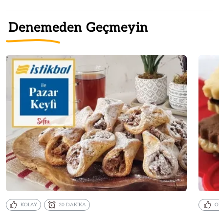
Denemeden Geçmeyin
KOLAY
20 DAKİKA
O