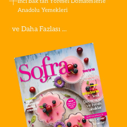
İnci Bak'tan Yöresel Domateslerle
Anadolu Yemekleri
ve Daha Fazlası ...