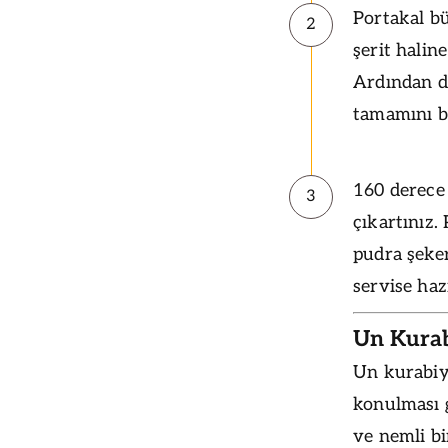
Portakal b
2
şerit haline
Ardından d
tamamını bu
160 derece 
3
çıkartınız.
pudra şeke
servise hazı
Un Kurabi
Un kurabiye
konulması g
ve nemli bi