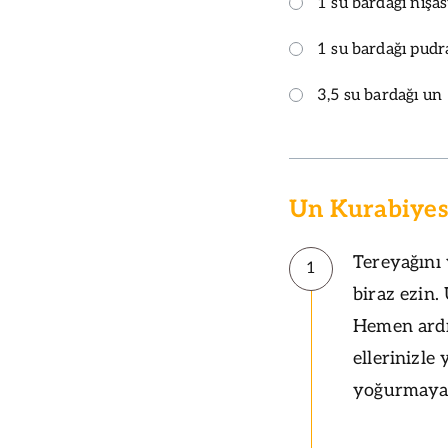
1 su bardağı nişas
1 su bardağı pudr
3,5 su bardağı un
Un Kurabiyesi
Tereyağını
1
biraz ezin.
Hemen ardı
ellerinizl
yoğurmaya 