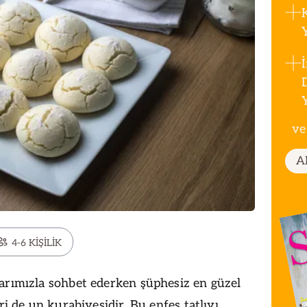
ve
A
4-6 KİŞİLİK
arımızla sohbet ederken şüphesiz en güzel
iri de un kurabiyesidir. Bu enfes tatlıyı