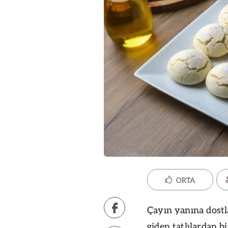
ORTA
Çayın yanına dostl
giden tatlılardan b