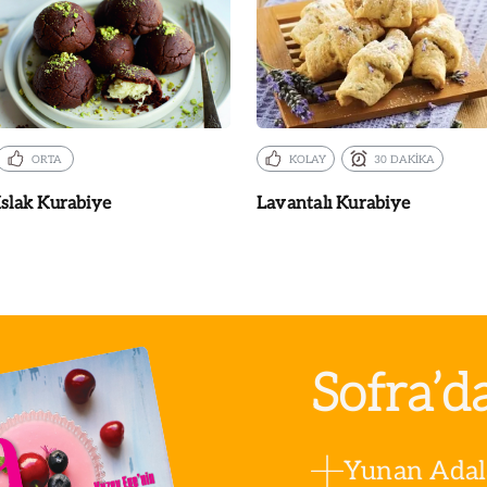
ORTA
KOLAY
30 DAKİKA
Islak Kurabiye
Lavantalı Kurabiye
Sofra’d
Yunan Adala