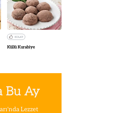
KOLAY
Küllü Kurabiye
a Bu Ay
rı'nda Lezzet