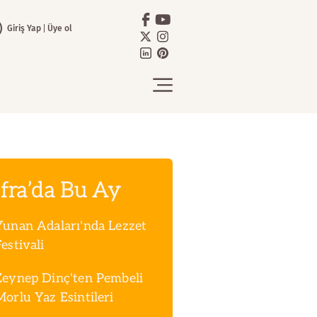
Giriş Yap
Üye ol
fra’da Bu Ay
Yunan Adaları'nda Lezzet
estivali
Zeynep Dinç'ten Pembeli
Morlu Yaz Esintileri