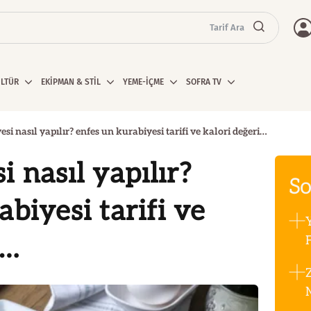
Tarif Ara
ÜLTÜR
EKİPMAN & STİL
YEME-İÇME
SOFRA TV
si nasıl yapılır? enfes un kurabiyesi tarifi ve kalori değeri…
 nasıl yapılır?
So
biyesi tarifi ve
i…
F