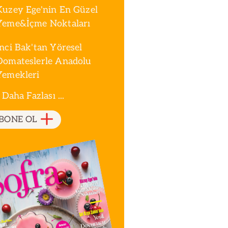
Kuzey Ege'nin En Güzel
Yeme&İçme Noktaları
İnci Bak'tan Yöresel
Domateslerle Anadolu
Yemekleri
 Daha Fazlası ...
BONE OL