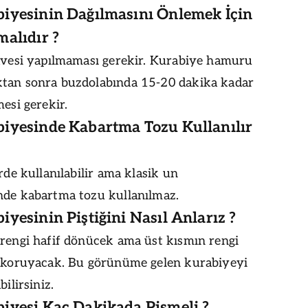
iyesinin Dağılmasını Önlemek İçin
malıdır ?
lavesi yapılmaması gerekir. Kurabiye hamuru
tan sonra buzdolabında 15-20 dakika kadar
mesi gerekir.
iyesinde Kabartma Tozu Kullanılır
erde kullanılabilir ama klasik un
nde kabartma tozu kullanılmaz.
yesinin Piştiğini Nasıl Anlarız ?
 rengi hafif dönücek ama üst kısmın rengi
ı koruyacak. Bu görünüme gelen kurabiyeyi
bilirsiniz.
iyesi Kaç Dakikada Pişmeli ?