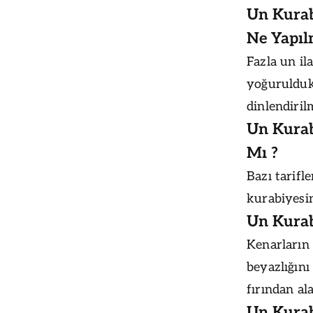
Un Kurab
Ne Yapıl
Fazla un i
yoğurulduk
dinlendiril
Un Kurab
Mı ?
Bazı tarifl
kurabiyesi
Un Kurabi
Kenarların
beyazlığın
fırından ala
Un Kurab