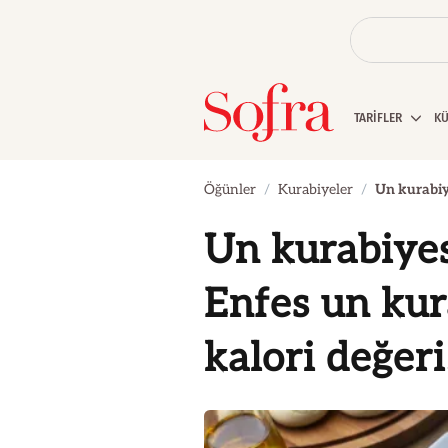
TARİFLER
K
Öğünler
Kurabiyeler
Un kurabiye
Un kurabiyesi
Enfes un kura
kalori değer