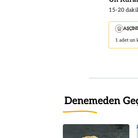
15-20 dakik
AŞÇIN
1 adet un 
Denemeden Ge