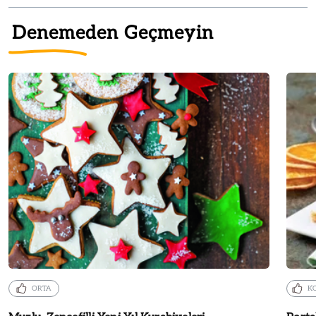
Denemeden Geçmeyin
ORTA
K