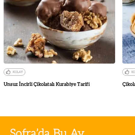
KOLAY
K
Unsuz İncirli Çikolatalı Kurabiye Tarifi
Çikol
Sofra’da Bu Ay